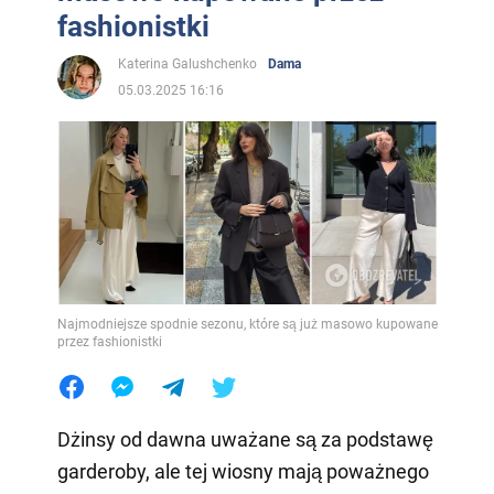
fashionistki
Katerina Galushchenko
Dama
05.03.2025 16:16
Najmodniejsze spodnie sezonu, które są już masowo kupowane
przez fashionistki
Dżinsy od dawna uważane są za podstawę
garderoby, ale tej wiosny mają poważnego