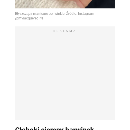
REKLAMA
Głęboki ciemny barwinek