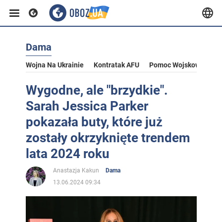
Dama
Wojna Na Ukrainie
Kontratak AFU
Pomoc Wojskowa Dla U
Wygodne, ale "brzydkie".
Sarah Jessica Parker
pokazała buty, które już
zostały okrzyknięte trendem
lata 2024 roku
Anastazja Kakun
Dama
13.06.2024 09:34