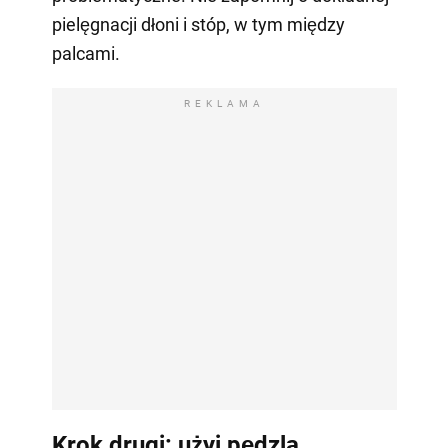
pielęgnacji dłoni i stóp, w tym między
palcami.
REKLAMA
Krok drugi: użyj pędzla