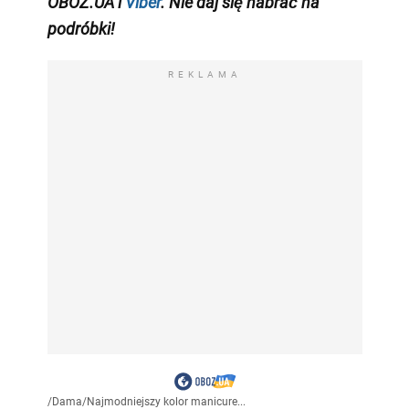
OBOZ.UA i
Viber
. Nie daj się nabrać na
podróbki!
REKLAMA
/
Dama
/
Najmodniejszy kolor manicure...