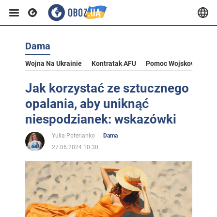
Dama
Wojna Na Ukrainie
Kontratak AFU
Pomoc Wojskowa Dla U
Jak korzystać ze sztucznego
opalania, aby uniknąć
niespodzianek: wskazówki
Yulia Poterianko
Dama
27.06.2024 10:30