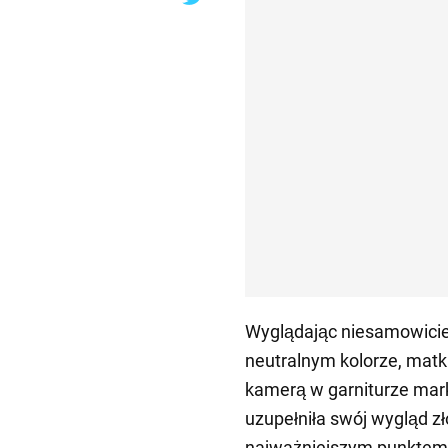
Wyglądając niesamowici
neutralnym kolorze, matka
kamerą w garniturze marki
uzupełniła swój wygląd zło
najważniejszym punktem st