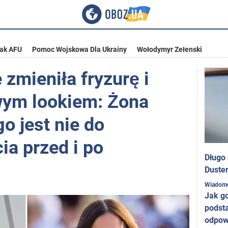
tak AFU
Pomoc Wojskowa Dla Ukrainy
Wołodymyr Zełenski
zmieniła fryzurę i
wym lookiem: Żona
go jest nie do
ia przed i po
Długo
Duster
Wiadom
Jak g
podst
odpow