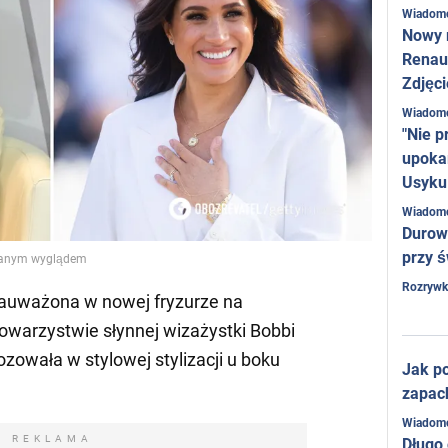
Wiadom
Nowy 
Renaul
Zdjęci
Wiadom
"Nie p
upoka
Usyku
Wiadom
Durow
przy ś
wanym wyglądem
Rozrywk
auważona w nowej fryzurze na
warzystwie słynnej wizażystki Bobbi
zowała w stylowej stylizacji u boku
Jak po
zapac
Wiadom
REKLAMA
Długo