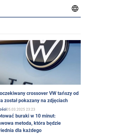
 oczekiwany crossover VW tańszy od
a został pokazany na zdjęciach
05.03.2025 23:23
ości
otować buraki w 10 minut:
awowa metoda, która będzie
iednia dla każdego