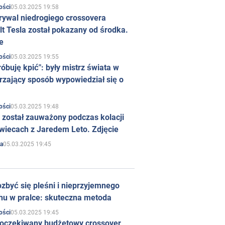
05.03.2025 19:58
ości
rywal niedrogiego crossovera
t Tesla został pokazany od środka.
e
05.03.2025 19:55
ości
róbuję kpić": były mistrz świata w
rzający sposób wypowiedział się o
05.03.2025 19:48
ości
 został zauważony podczas kolacji
wiecach z Jaredem Leto. Zdjęcie
05.03.2025 19:45
a
zbyć się pleśni i nieprzyjemnego
hu w pralce: skuteczna metoda
05.03.2025 19:45
ości
 oczekiwany budżetowy crossover