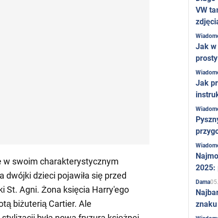
VW ta
zdjęci
Wiadom
Jak w 
prost
Wiadom
Jak pr
instru
Wiadom
Pyszny
przygo
Wiadom
Najmo
e w swoim charakterystycznym
2025:
 dwójki dzieci pojawiła się przed
05
Dama
 St. Agni. Żona księcia Harry'ego
Najba
tą biżuterią Cartier. Ale
znaku
ylizacji była nowa fryzura księżnej,