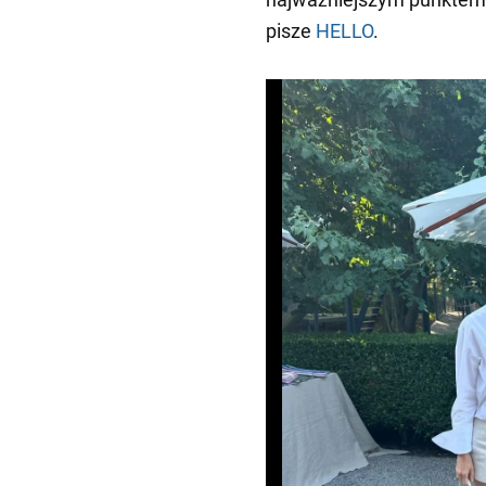
pisze
HELLO
.