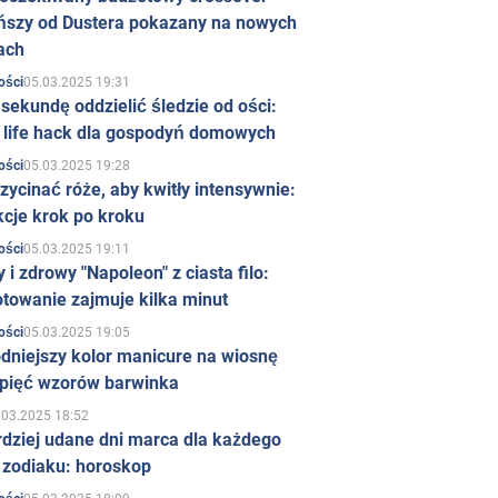
ńszy od Dustera pokazany na nowych
ach
05.03.2025 19:31
ości
sekundę oddzielić śledzie od ości:
y life hack dla gospodyń domowych
05.03.2025 19:28
ości
zycinać róże, aby kwitły intensywnie:
kcje krok po kroku
05.03.2025 19:11
ości
 i zdrowy "Napoleon" z ciasta filo:
towanie zajmuje kilka minut
05.03.2025 19:05
ości
dniejszy kolor manicure na wiosnę
 pięć wzorów barwinka
.03.2025 18:52
rdziej udane dni marca dla każdego
 zodiaku: horoskop