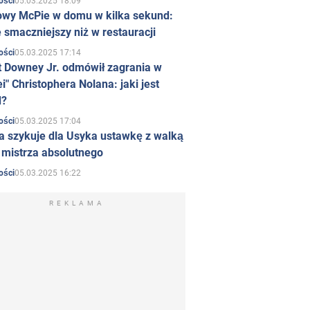
05.03.2025 18:09
ości
owy McPie w domu w kilka sekund:
 smaczniejszy niż w restauracji
05.03.2025 17:14
ości
t Downey Jr. odmówił zagrania w
i" Christophera Nolana: jaki jest
d?
05.03.2025 17:04
ości
a szykuje dla Usyka ustawkę z walką
ł mistrza absolutnego
05.03.2025 16:22
ości
REKLAMA