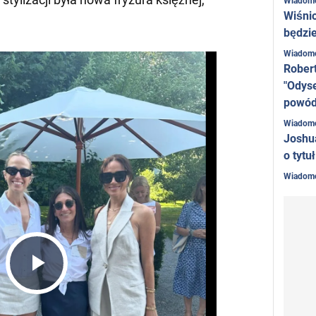
Wiadom
Wiśni
będzie
Wiadom
Rober
"Odyse
powó
Wiadom
Joshu
o tytu
Wiadom
Play