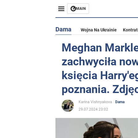
MAIN
Dama
Wojna Na Ukrainie
Kontra
Meghan Markle 
zachwyciła no
księcia Harry'e
poznania. Zdjęc
Karina Vishnyakova
Dama
29.07.2024 23:02