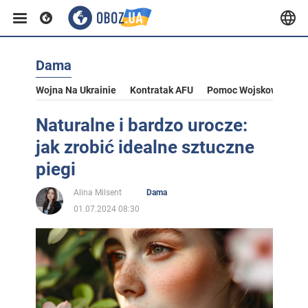
Dama
Wojna Na Ukrainie
Kontratak AFU
Pomoc Wojskowa Dla U
Naturalne i bardzo urocze:
jak zrobić idealne sztuczne
piegi
Alina Milsent
Dama
01.07.2024 08:30