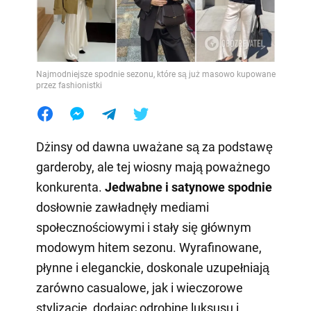
Najmodniejsze spodnie sezonu, które są już masowo kupowane
przez fashionistki
Dżinsy od dawna uważane są za podstawę
garderoby, ale tej wiosny mają poważnego
konkurenta.
Jedwabne i satynowe spodnie
dosłownie zawładnęły mediami
społecznościowymi i stały się głównym
modowym hitem sezonu. Wyrafinowane,
płynne i eleganckie, doskonale uzupełniają
zarówno casualowe, jak i wieczorowe
stylizacje, dodając odrobinę luksusu i