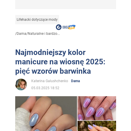
Lifehacki dotyczące mody
/
Dama
/
Naturalne i bardzo...
Najmodniejszy kolor
manicure na wiosnę 2025:
pięć wzorów barwinka
Katerina Galushchenko
Dama
05.03.2025 18:52