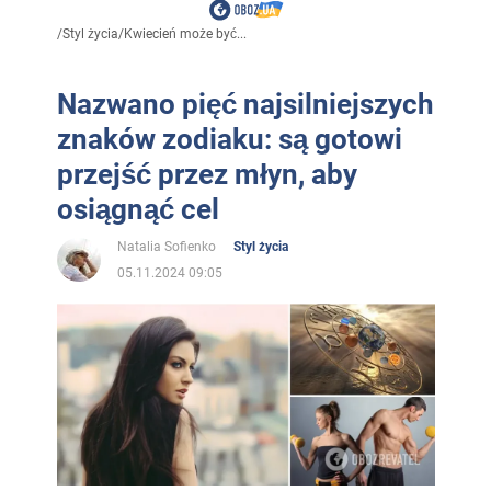
/
Styl życia
/
Kwiecień może być...
Nazwano pięć najsilniejszych
znaków zodiaku: są gotowi
przejść przez młyn, aby
osiągnąć cel
Natalia Sofienko
Styl życia
05.11.2024 09:05