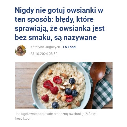
Nigdy nie gotuj owsianki w
ten sposób: błędy, które
sprawiają, że owsianka jest
bez smaku, są nazywane
Kateryna Jagovych
LS Food
23.10.2024 08:50
Jak ugotować naprawdę smaczną owsiankę. Źródło:
freepik.com