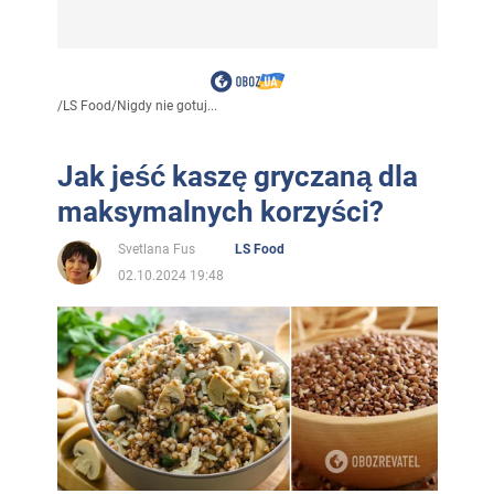
/
LS Food
/
Nigdy nie gotuj...
Jak jeść kaszę gryczaną dla
maksymalnych korzyści?
Svetlana Fus
LS Food
02.10.2024 19:48