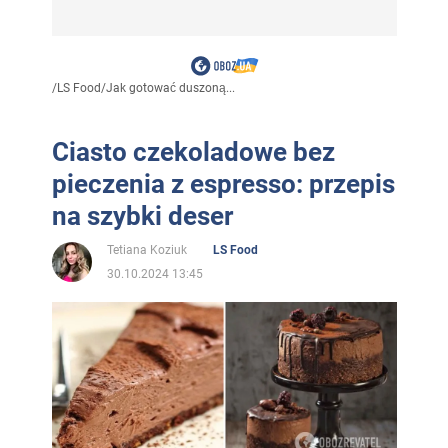
/
LS Food
/
Jak gotować duszoną...
Ciasto czekoladowe bez
pieczenia z espresso: przepis
na szybki deser
Tetiana Koziuk
LS Food
30.10.2024 13:45