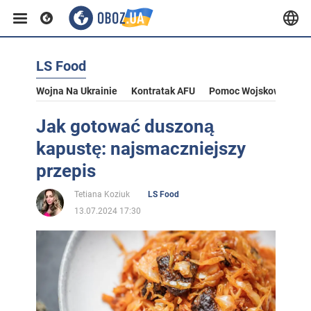
LS Food
Wojna Na Ukrainie
Kontratak AFU
Pomoc Wojskowa Dla U
Jak gotować duszoną
kapustę: najsmaczniejszy
przepis
Tetiana Koziuk
LS Food
13.07.2024 17:30