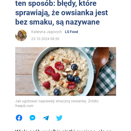
ten sposób: błędy, które
sprawiają, że owsianka jest
bez smaku, są nazywane
Kateryna Jagovych
LS Food
23.10.2024 08:50
Jak ugotować naprawdę smaczną owsiankę. Źródło:
freepik.com