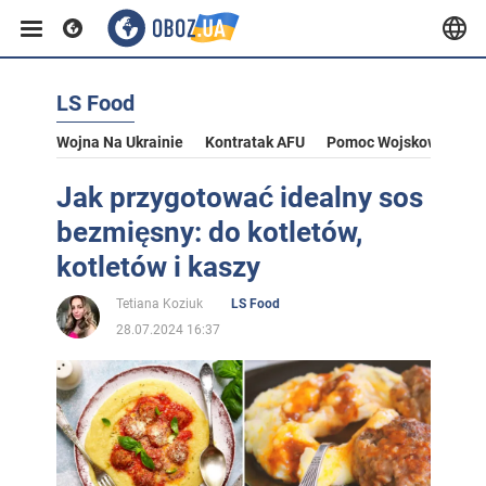
LS Food
Wojna Na Ukrainie
Kontratak AFU
Pomoc Wojskowa Dla U
Jak przygotować idealny sos
bezmięsny: do kotletów,
kotletów i kaszy
Tetiana Koziuk
LS Food
28.07.2024 16:37