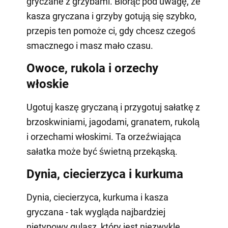
gryczane z grzybami. Biorąc pod uwagę, że
kasza gryczana i grzyby gotują się szybko,
przepis ten pomoże ci, gdy chcesz czegoś
smacznego i masz mało czasu.
Owoce, rukola i orzechy
włoskie
Ugotuj kaszę gryczaną i przygotuj sałatkę z
brzoskwiniami, jagodami, granatem, rukolą
i orzechami włoskimi. Ta orzeźwiająca
sałatka może być świetną przekąską.
Dynia, ciecierzyca i kurkuma
Dynia, ciecierzyca, kurkuma i kasza
gryczana - tak wygląda najbardziej
nietypowy gulasz, który jest niezwykle