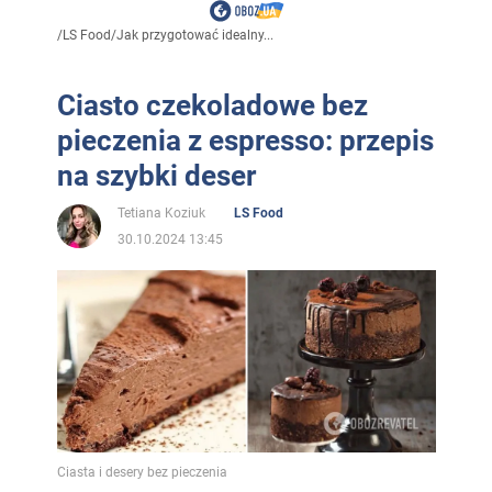
/
LS Food
/
Jak przygotować idealny...
Ciasto czekoladowe bez
pieczenia z espresso: przepis
na szybki deser
Tetiana Koziuk
LS Food
30.10.2024 13:45
Ciasta i desery bez pieczenia