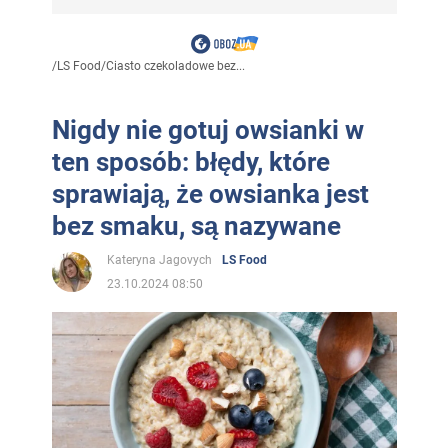
/
LS Food
/
Ciasto czekoladowe bez...
Nigdy nie gotuj owsianki w
ten sposób: błędy, które
sprawiają, że owsianka jest
bez smaku, są nazywane
Kateryna Jagovych
LS Food
23.10.2024 08:50