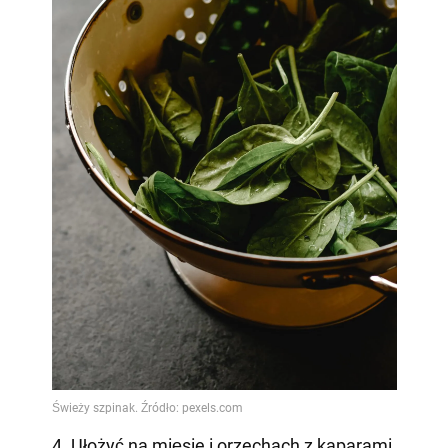
4. Ułożyć na mięsie i orzechach z kaparami,