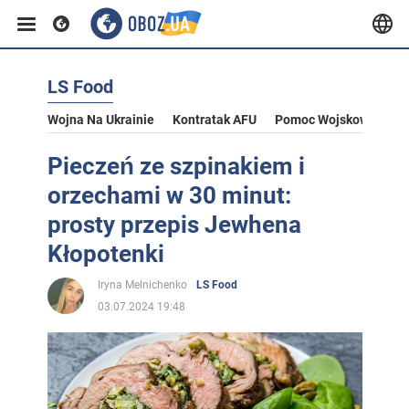
LS Food
Wojna Na Ukrainie
Kontratak AFU
Pomoc Wojskowa Dla U
Pieczeń ze szpinakiem i
orzechami w 30 minut:
prosty przepis Jewhena
Kłopotenki
Iryna Melnichenko
LS Food
03.07.2024 19:48