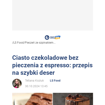
/
LS Food
/
Pieczeń ze szpinakiem...
Ciasto czekoladowe bez
pieczenia z espresso: przepis
na szybki deser
Tetiana Koziuk
LS Food
30.10.2024 13:45