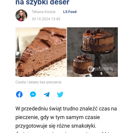
na szybki deser
Tetiana Koziuk
LS Food
30.10.2024 13:45
Ciasta i desery bez pieczenia
W przededniu świąt trudno znaleźć czas na
pieczenie, gdy w tym samym czasie
przygotowuje się różne smakołyki.