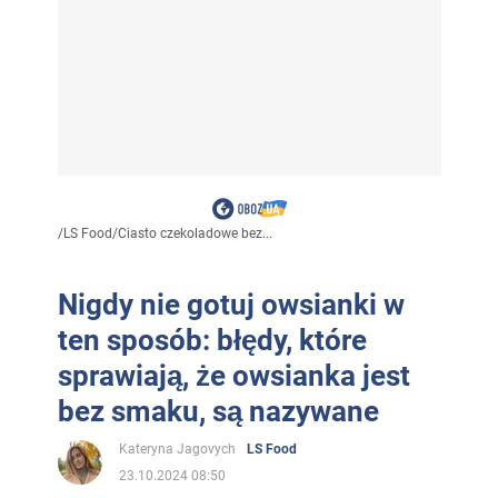
/
LS Food
/
Ciasto czekoladowe bez...
Nigdy nie gotuj owsianki w
ten sposób: błędy, które
sprawiają, że owsianka jest
bez smaku, są nazywane
Kateryna Jagovych
LS Food
23.10.2024 08:50