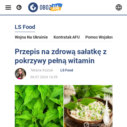
LS Food
Wojna Na Ukrainie
Kontratak AFU
Pomoc Wojskowa Dla U
Przepis na zdrową sałatkę z
pokrzywy pełną witamin
Tetiana Koziuk
LS Food
06.07.2024 14:39