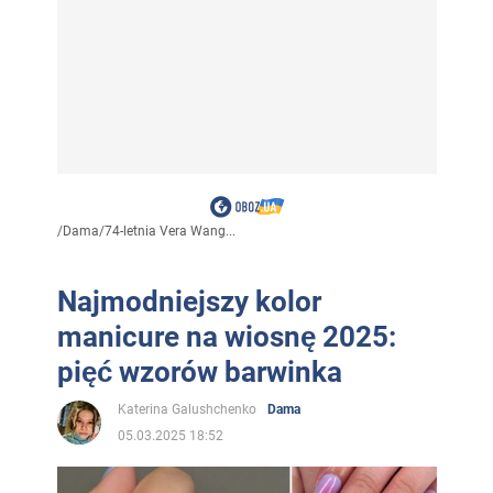
/
Dama
/
74-letnia Vera Wang...
Najmodniejszy kolor
manicure na wiosnę 2025:
pięć wzorów barwinka
Katerina Galushchenko
Dama
05.03.2025 18:52