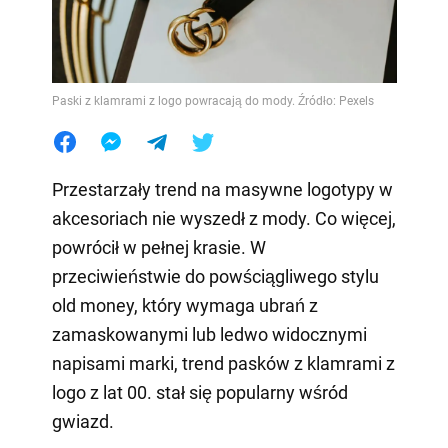
Paski z klamrami z logo powracają do mody. Źródło: Pexels
Przestarzały trend na masywne logotypy w
akcesoriach nie wyszedł z mody. Co więcej,
powrócił w pełnej krasie. W
przeciwieństwie do powściągliwego stylu
old money, który wymaga ubrań z
zamaskowanymi lub ledwo widocznymi
napisami marki, trend pasków z klamrami z
logo z lat 00. stał się popularny wśród
gwiazd.