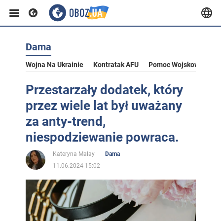
Dama
Wojna Na Ukrainie
Kontratak AFU
Pomoc Wojskowa Dla U
Przestarzały dodatek, który
przez wiele lat był uważany
za anty-trend,
niespodziewanie powraca.
Kateryna Malay
Dama
11.06.2024 15:02