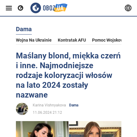
Dama
Wojna Na Ukrainie
Kontratak AFU
Pomoc Wojskowa Dla U
Maślany blond, miękka czerń
i inne. Najmodniejsze
rodzaje koloryzacji włosów
na lato 2024 zostały
nazwane
Karina Vishnyakova
Dama
11.06.2024 21:12