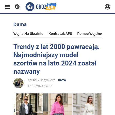
Dama
Wojna Na Ukrainie
Kontratak AFU
Pomoc Wojskowa Dla U
Trendy z lat 2000 powracają.
Najmodniejszy model
szortów na lato 2024 został
nazwany
Karina Vishnyakova
Dama
17.06.2024 14:07