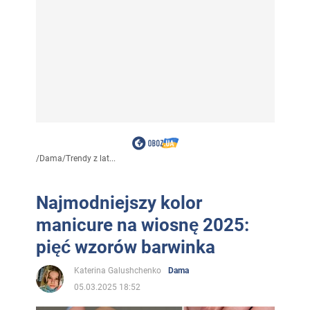
/
Dama
/
Trendy z lat...
Najmodniejszy kolor
manicure na wiosnę 2025:
pięć wzorów barwinka
Katerina Galushchenko
Dama
05.03.2025 18:52