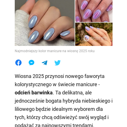
Najmodniejszy kolor manicure na wiosnę 2025 roku
Wiosna 2025 przynosi nowego faworyta
kolorystycznego w świecie manicure -
odcień barwinka
. Ta delikatna, ale
jednocześnie bogata hybryda niebieskiego i
liliowego będzie idealnym wyborem dla
tych, którzy chcą odświeżyć swój wygląd i
podążać za najnowszymi trendami.