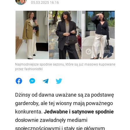
05.03.2025 16:16
Najmodniejsze spodnie sezonu, które są już masowo kupowane
przez fashionistki
Dżinsy od dawna uważane są za podstawę
garderoby, ale tej wiosny mają poważnego
konkurenta.
Jedwabne i satynowe spodnie
dosłownie zawładnęły mediami
społecznościowymi i stały się głównym