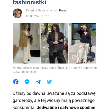
fashionistki
Katerina Galushchenko
Dama
05.03.2025 16:16
Najmodniejsze spodnie sezonu, które są już masowo kupowane
przez fashionistki
Dżinsy od dawna uważane są za podstawę
garderoby, ale tej wiosny mają poważnego
konkurenta.
Jedwabne i satynowe spodnie