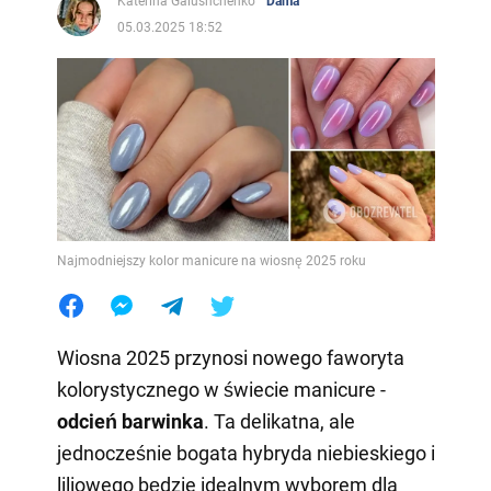
Katerina Galushchenko
Dama
05.03.2025 18:52
Najmodniejszy kolor manicure na wiosnę 2025 roku
Wiosna 2025 przynosi nowego faworyta
kolorystycznego w świecie manicure -
odcień barwinka
. Ta delikatna, ale
jednocześnie bogata hybryda niebieskiego i
liliowego będzie idealnym wyborem dla