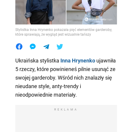
Stylistka Inna Hrynenko pokazała pięć elementów garderoby,
które sprawiają, że wygląd jest wizualnie tańszy
Ukraińska stylistka
Inna Hrynenko
ujawniła
5 rzeczy, które powinieneś pilnie usunąć ze
swojej garderoby. Wśród nich znalazły się
nieudane style, anty-trendy i
nieodpowiednie materiały.
REKLAMA