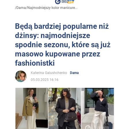
/
Dama
/
Najmodniejszy kolor manicure...
Będą bardziej popularne niż
dżinsy: najmodniejsze
spodnie sezonu, które są już
masowo kupowane przez
fashionistki
Katerina Galushchenko
Dama
05.03.2025 16:16