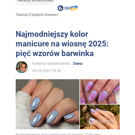
Gwiazdy showbiznesu
/
Dama
/
Z białymi brwiami...
Najmodniejszy kolor
manicure na wiosnę 2025:
pięć wzorów barwinka
Katerina Galushchenko
Dama
05.03.2025 18:52
Najmodniejszy kolor manicure na wiosnę 2025 roku