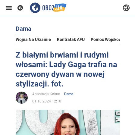
Dama
Wojna Na Ukrainie
Kontratak AFU
Pomoc Wojskowa Dla U
Z białymi brwiami i rudymi
włosami: Lady Gaga trafia na
czerwony dywan w nowej
stylizacji. fot.
Anastazja Kakun
Dama
01.10.2024 12:10