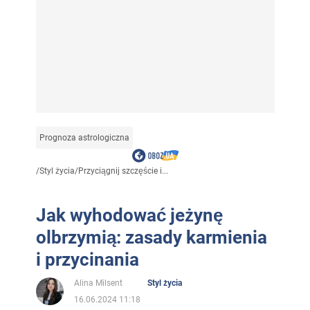
Prognoza astrologiczna
/
Styl życia
/
Przyciągnij szczęście i...
Jak wyhodować jeżynę
olbrzymią: zasady karmienia
i przycinania
Alina Milsent
Styl życia
16.06.2024 11:18