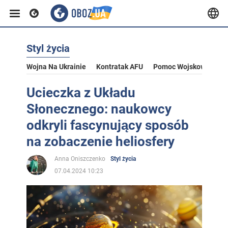
Styl życia
Wojna Na Ukrainie
Kontratak AFU
Pomoc Wojskowa Dla U
Ucieczka z Układu
Słonecznego: naukowcy
odkryli fascynujący sposób
na zobaczenie heliosfery
Anna Oniszczenko
Styl życia
07.04.2024 10:23