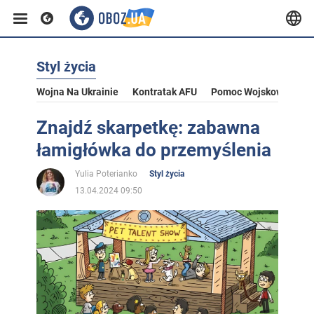
Styl życia
Wojna Na Ukrainie
Kontratak AFU
Pomoc Wojskowa Dla U
Znajdź skarpetkę: zabawna
łamigłówka do przemyślenia
Yulia Poterianko
Styl życia
13.04.2024 09:50