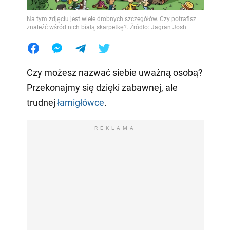
Na tym zdjęciu jest wiele drobnych szczegółów. Czy potrafisz
znaleźć wśród nich białą skarpetkę?. Źródło: Jagran Josh
Czy możesz nazwać siebie uważną osobą?
Przekonajmy się dzięki zabawnej, ale
trudnej
łamigłówce
.
REKLAMA