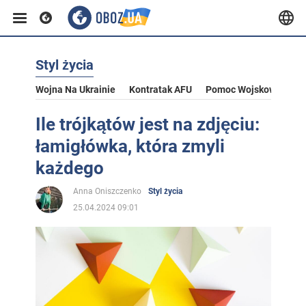
Styl życia
Wojna Na Ukrainie
Kontratak AFU
Pomoc Wojskowa Dla U
Ile trójkątów jest na zdjęciu:
łamigłówka, która zmyli
każdego
Anna Oniszczenko
Styl życia
25.04.2024 09:01