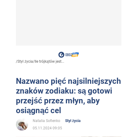
/
Styl życia
/
Ile trójkątów jest...
Nazwano pięć najsilniejszych
znaków zodiaku: są gotowi
przejść przez młyn, aby
osiągnąć cel
Natalia Sofienko
Styl życia
05.11.2024 09:05