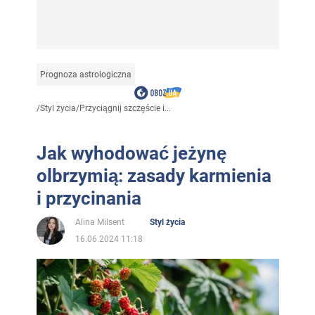
Prognoza astrologiczna
/
Styl życia
/
Przyciągnij szczęście i...
Jak wyhodować jeżynę
olbrzymią: zasady karmienia
i przycinania
Alina Milsent
Styl życia
16.06.2024 11:18