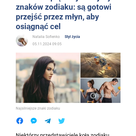
znaków zodiaku: są gotowi
przejść przez młyn, aby
osiągnąć cel
Natalia Sofienko
Styl życia
05.11.2024 09:05
Najsilniejsze znaki zodiaku
Niektórzy przedstawiciele koła zodiaku