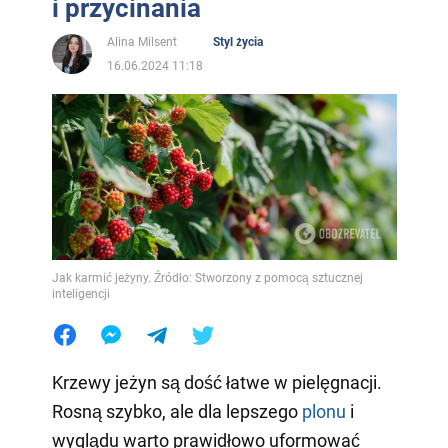
i przycinania
Alina Milsent
Styl życia
16.06.2024 11:18
Jak karmić jeżyny. Źródło: Stworzony z pomocą sztucznej
inteligencji
Krzewy jeżyn są dość łatwe w pielęgnacji.
Rosną szybko, ale dla lepszego
plonu
i
wyglądu warto prawidłowo uformować