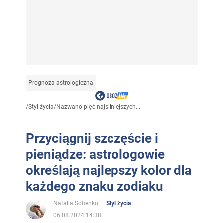
Prognoza astrologiczna
/
Styl życia
/
Nazwano pięć najsilniejszych...
Przyciągnij szczęście i
pieniądze: astrologowie
określają najlepszy kolor dla
każdego znaku zodiaku
Natalia Sofienko
Styl życia
06.08.2024 14:38