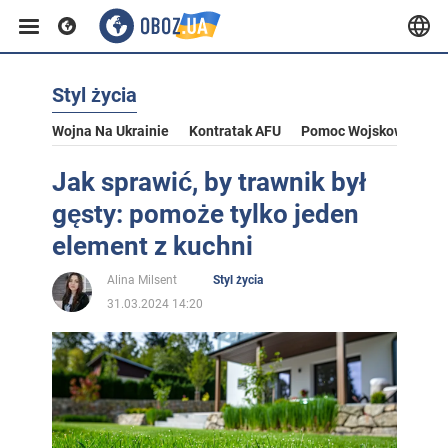
Styl życia
Wojna Na Ukrainie
Kontratak AFU
Pomoc Wojskowa Dla U
Jak sprawić, by trawnik był
gęsty: pomoże tylko jeden
element z kuchni
Alina Milsent
Styl życia
31.03.2024 14:20