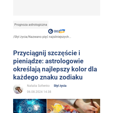
Prognoza astrologiczna
/
Styl życia
/
Nazwano pięć najsilniejszych...
Przyciągnij szczęście i
pieniądze: astrologowie
określają najlepszy kolor dla
każdego znaku zodiaku
Natalia Sofienko
Styl życia
06.08.2024 14:38