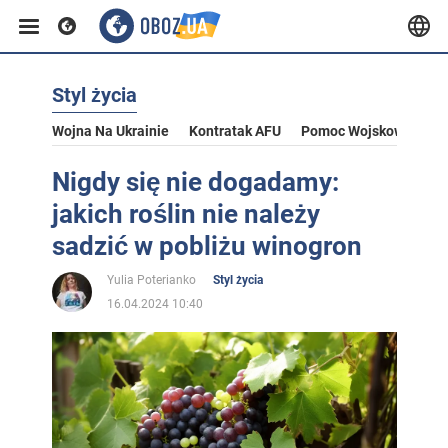
Styl życia
Wojna Na Ukrainie
Kontratak AFU
Pomoc Wojskowa Dla U
Nigdy się nie dogadamy:
jakich roślin nie należy
sadzić w pobliżu winogron
Yulia Poterianko
Styl życia
16.04.2024 10:40