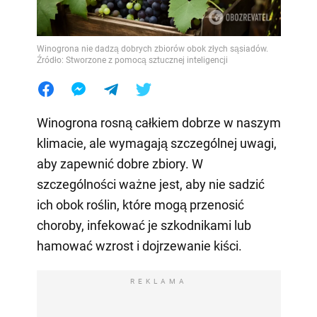
Winogrona nie dadzą dobrych zbiorów obok złych sąsiadów.
Źródło: Stworzone z pomocą sztucznej inteligencji
Winogrona rosną całkiem dobrze w naszym
klimacie, ale wymagają szczególnej uwagi,
aby zapewnić dobre zbiory. W
szczególności ważne jest, aby nie sadzić
ich obok roślin, które mogą przenosić
choroby, infekować je szkodnikami lub
hamować wzrost i dojrzewanie kiści.
REKLAMA