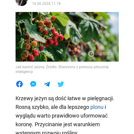
16.06.2024 11:18
Jak karmić jeżyny. Źródło: Stworzony z pomocą sztucznej
inteligencji
Krzewy jeżyn są dość łatwe w pielęgnacji.
Rosną szybko, ale dla lepszego
plonu
i
wyglądu warto prawidłowo uformować
koronę. Przycinanie jest warunkiem
wstępnym rozwoju rośliny.