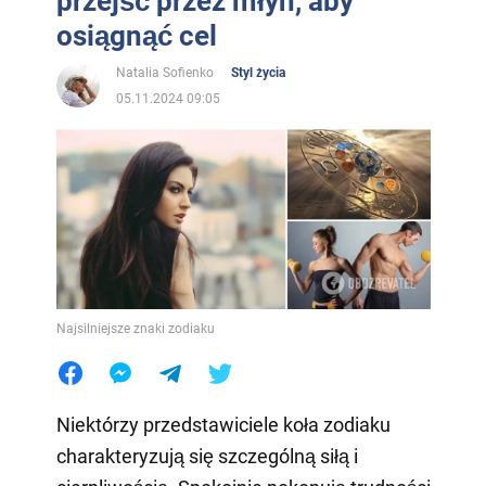
przejść przez młyn, aby
osiągnąć cel
Natalia Sofienko
Styl życia
05.11.2024 09:05
Najsilniejsze znaki zodiaku
Niektórzy przedstawiciele koła zodiaku
charakteryzują się szczególną siłą i