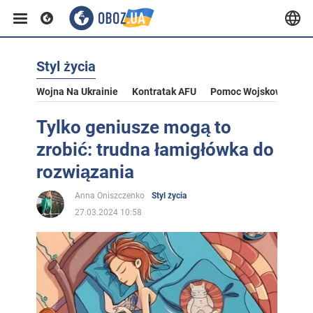
Styl życia
Wojna Na Ukrainie
Kontratak AFU
Pomoc Wojskowa Dla U
Tylko geniusze mogą to
zrobić: trudna łamigłówka do
rozwiązania
Anna Oniszczenko
Styl życia
27.03.2024 10:58