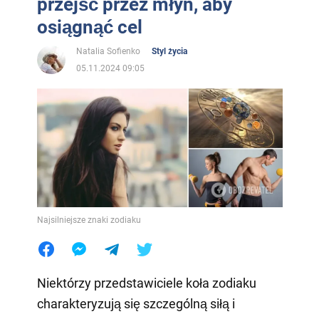
przejść przez młyn, aby
osiągnąć cel
Natalia Sofienko
Styl życia
05.11.2024 09:05
Najsilniejsze znaki zodiaku
Niektórzy przedstawiciele koła zodiaku
charakteryzują się szczególną siłą i