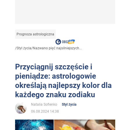
Prognoza astrologiczna
/
Styl życia
/
Nazwano pięć najsilniejszych...
Przyciągnij szczęście i
pieniądze: astrologowie
określają najlepszy kolor dla
każdego znaku zodiaku
Natalia Sofienko
Styl życia
06.08.2024 14:38