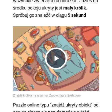
wszystkie zwierzęta na obrazku. Gdzieś na
środku pokoju ukryty jest
mały królik
.
Spróbuj go znaleźć w ciągu
5 sekund
Play
Video
Puzzle online typu "znajdź ukryty obiekt" od