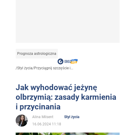
Prognoza astrologiczna
/
Styl życia
/
Przyciągnij szczęście i...
Jak wyhodować jeżynę
olbrzymią: zasady karmienia
i przycinania
Alina Milsent
Styl życia
16.06.2024 11:18