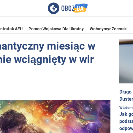
ntratak AFU
Pomoc Wojskowa Dla Ukrainy
Wołodymyr Zełenski
mantyczny miesiąc w
nie wciągnięty w wir
Długo
Duster
Wiadom
Jak g
podst
odpow