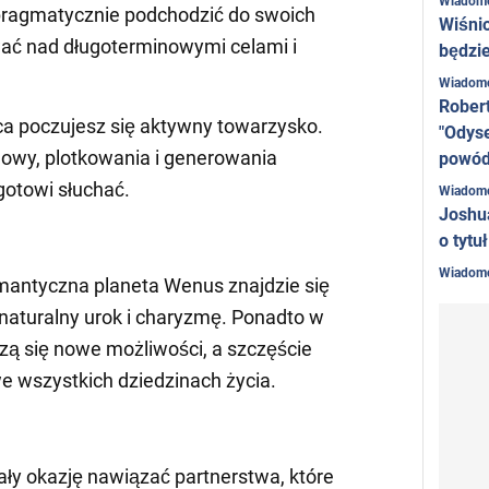
Wiadom
 pragmatycznie podchodzić do swoich
Wiśni
wać nad długoterminowymi celami i
będzie
Wiadom
Rober
ca poczujesz się aktywny towarzysko.
"Odyse
owy, plotkowania i generowania
powó
gotowi słuchać.
Wiadom
Joshu
o tytu
Wiadom
mantyczna planeta Wenus znajdzie się
 naturalny urok i charyzmę. Ponadto w
ą się nowe możliwości, a szczęście
 wszystkich dziedzinach życia.
ały okazję nawiązać partnerstwa, które