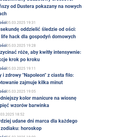
ńszy od Dustera pokazany na nowych
ach
05.03.2025 19:31
ości
sekundę oddzielić śledzie od ości:
y life hack dla gospodyń domowych
05.03.2025 19:28
ości
zycinać róże, aby kwitły intensywnie:
kcje krok po kroku
05.03.2025 19:11
ości
 i zdrowy "Napoleon" z ciasta filo:
towanie zajmuje kilka minut
05.03.2025 19:05
ości
dniejszy kolor manicure na wiosnę
 pięć wzorów barwinka
.03.2025 18:52
rdziej udane dni marca dla każdego
 zodiaku: horoskop