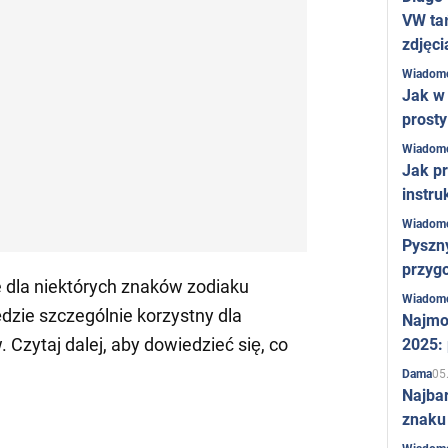
VW ta
zdjęci
Wiadom
Jak w 
prost
Wiadom
Jak pr
instru
Wiadom
Pyszny
przygo
e dla niektórych znaków zodiaku
Wiadom
dzie szczególnie korzystny dla
Najmo
Czytaj dalej, aby dowiedzieć się, co
2025:
05
Dama
Najba
znaku