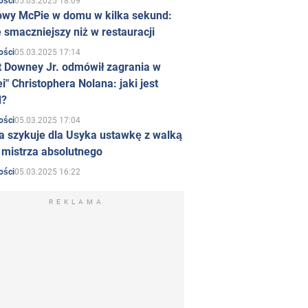
05.03.2025 18:09
ości
owy McPie w domu w kilka sekund:
 smaczniejszy niż w restauracji
05.03.2025 17:14
ości
t Downey Jr. odmówił zagrania w
i" Christophera Nolana: jaki jest
d?
05.03.2025 17:04
ości
a szykuje dla Usyka ustawkę z walką
ł mistrza absolutnego
05.03.2025 16:22
ości
REKLAMA