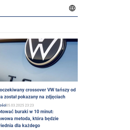
 oczekiwany crossover VW tańszy od
a został pokazany na zdjęciach
05.03.2025 23:23
ości
otować buraki w 10 minut:
awowa metoda, która będzie
iednia dla każdego