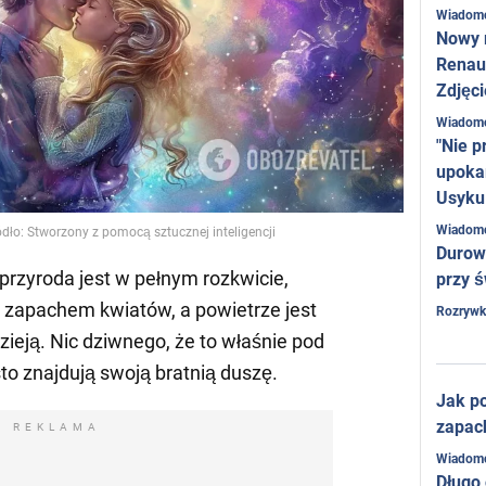
Wiadom
Nowy 
Renaul
Zdjęci
Wiadom
"Nie p
upoka
Usyku
Wiadom
ódło: Stworzony z pomocą sztucznej inteligencji
Durow
przyroda jest w pełnym rozkwicie,
przy ś
 zapachem kwiatów, a powietrze jest
Rozrywk
zieją. Nic dziwnego, że to właśnie pod
to znajdują swoją bratnią duszę.
Jak po
zapac
REKLAMA
Wiadom
Długo