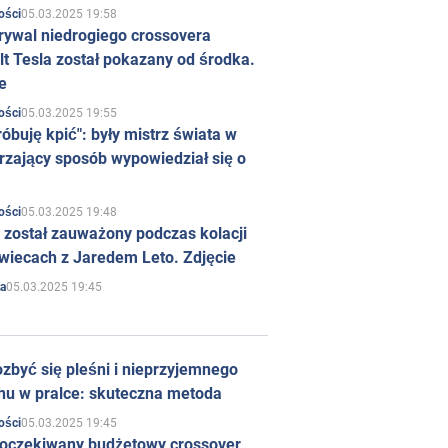
05.03.2025 19:58
ości
rywal niedrogiego crossovera
t Tesla został pokazany od środka.
e
05.03.2025 19:55
ości
róbuję kpić": były mistrz świata w
rzający sposób wypowiedział się o
05.03.2025 19:48
ości
 został zauważony podczas kolacji
wiecach z Jaredem Leto. Zdjęcie
05.03.2025 19:45
a
zbyć się pleśni i nieprzyjemnego
hu w pralce: skuteczna metoda
05.03.2025 19:45
ości
 oczekiwany budżetowy crossover