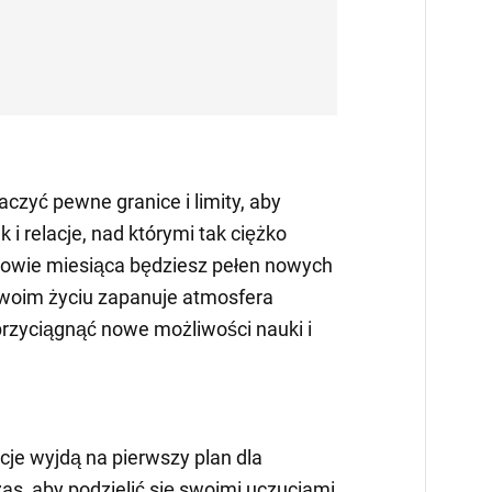
zyć pewne granice i limity, aby
k i relacje, nad którymi tak ciężko
łowie miesiąca będziesz pełen nowych
 twoim życiu zapanuje atmosfera
przyciągnąć nowe możliwości nauki i
je wyjdą na pierwszy plan dla
as, aby podzielić się swoimi uczuciami