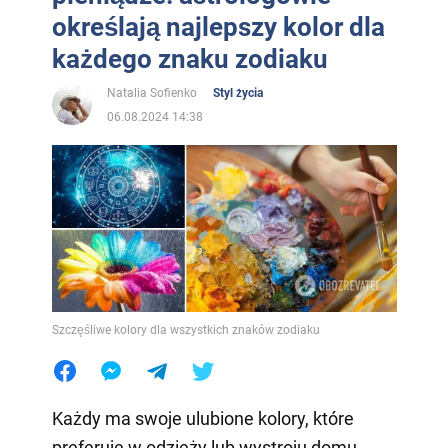
określają najlepszy kolor dla
każdego znaku zodiaku
Natalia Sofienko
Styl życia
06.08.2024 14:38
Szczęśliwe kolory dla wszystkich znaków zodiaku
Każdy ma swoje ulubione kolory, które
preferuje w odzieży lub wystroju domu.