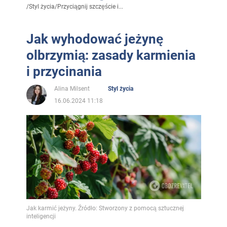
/
Styl życia
/
Przyciągnij szczęście i...
Jak wyhodować jeżynę
olbrzymią: zasady karmienia
i przycinania
Alina Milsent
Styl życia
16.06.2024 11:18
Jak karmić jeżyny. Źródło: Stworzony z pomocą sztucznej
inteligencji