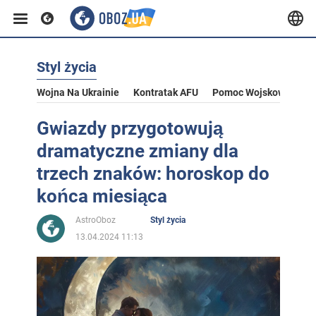
Styl życia
Wojna Na Ukrainie
Kontratak AFU
Pomoc Wojskowa Dla U
Gwiazdy przygotowują
dramatyczne zmiany dla
trzech znaków: horoskop do
końca miesiąca
AstroOboz
Styl życia
13.04.2024 11:13