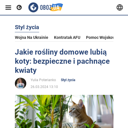
Styl życia
Wojna Na Ukrainie
Kontratak AFU
Pomoc Wojskowa Dla U
Jakie rośliny domowe lubią
koty: bezpieczne i pachnące
kwiaty
Yulia Poterianko
Styl życia
26.03.2024 13:10