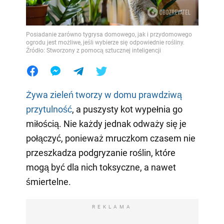
Posiadanie zarówno tygrysa domowego, jak i przydomowego
ogrodu jest możliwe, jeśli wybierze się odpowiednie rośliny.
Źródło: Stworzony z pomocą sztucznej inteligencji
Żywa zieleń tworzy w domu prawdziwą
przytulność
, a puszysty kot wypełnia go
miłością. Nie każdy jednak odważy się je
połączyć, ponieważ mruczkom czasem nie
przeszkadza podgryzanie roślin, które
mogą być dla nich toksyczne, a nawet
śmiertelne.
REKLAMA