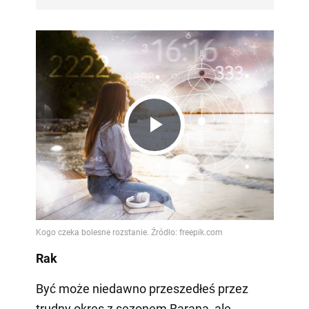
Play
Video
Rak
Być może niedawno przeszedłeś przez
trudny okres z sezonem Barana, ale