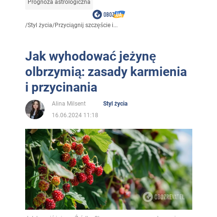
Prognoza astrologiczna
/
Styl życia
/
Przyciągnij szczęście i...
Jak wyhodować jeżynę
olbrzymią: zasady karmienia
i przycinania
Alina Milsent
Styl życia
16.06.2024 11:18