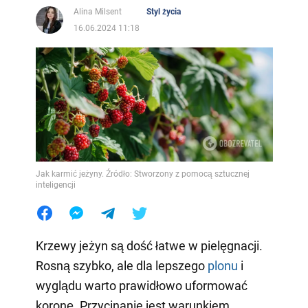
Alina Milsent
Styl życia
16.06.2024 11:18
Jak karmić jeżyny. Źródło: Stworzony z pomocą sztucznej
inteligencji
Krzewy jeżyn są dość łatwe w pielęgnacji.
Rosną szybko, ale dla lepszego
plonu
i
wyglądu warto prawidłowo uformować
koronę. Przycinanie jest warunkiem