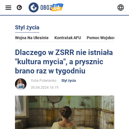
Styl życia
Wojna Na Ukrainie
Kontratak AFU
Pomoc Wojskowa Dla U
Dlaczego w ZSRR nie istniała
"kultura mycia", a prysznic
brano raz w tygodniu
Yulia Poterianko
Styl życia
30.04.2024 16:19