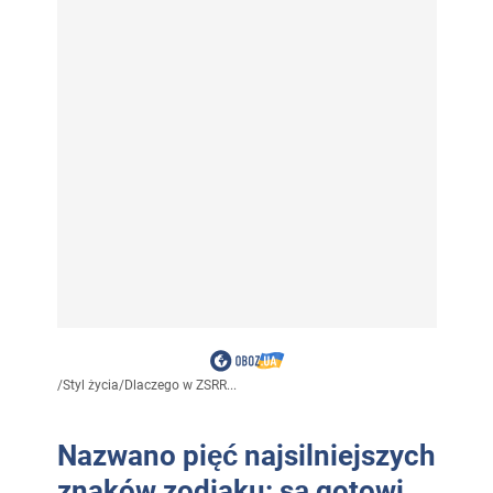
/
Styl życia
/
Dlaczego w ZSRR...
Nazwano pięć najsilniejszych
znaków zodiaku: są gotowi