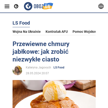
LS Food
Wojna Na Ukrainie
Kontratak AFU
Pomoc Wojskowa Dla U
Przewiewne chmury
jabłkowe: jak zrobić
niezwykłe ciasto
Kateryna Jagovych
LS Food
28.05.2024 20:07