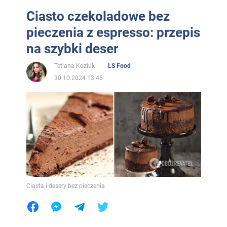
Ciasto czekoladowe bez
pieczenia z espresso: przepis
na szybki deser
Tetiana Koziuk
LS Food
30.10.2024 13:45
Ciasta i desery bez pieczenia