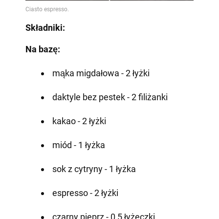
Składniki:
Na bazę:
mąka migdałowa - 2 łyżki
daktyle bez pestek - 2 filiżanki
kakao - 2 łyżki
miód - 1 łyżka
sok z cytryny - 1 łyżka
espresso - 2 łyżki
czarny pieprz - 0,5 łyżeczki