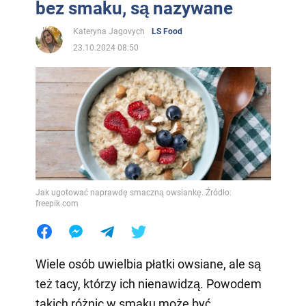
bez smaku, są nazywane
Kateryna Jagovych
LS Food
23.10.2024 08:50
Jak ugotować naprawdę smaczną owsiankę. Źródło:
freepik.com
Wiele osób uwielbia płatki owsiane, ale są
też tacy, którzy ich nienawidzą. Powodem
takich różnic w smaku może być