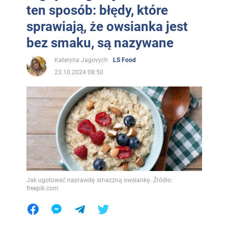
ten sposób: błędy, które
sprawiają, że owsianka jest
bez smaku, są nazywane
Kateryna Jagovych
LS Food
23.10.2024 08:50
Jak ugotować naprawdę smaczną owsiankę. Źródło:
freepik.com