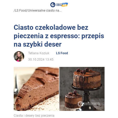
/
LS Food
/
Uniwersalne ciasto na...
Ciasto czekoladowe bez
pieczenia z espresso: przepis
na szybki deser
Tetiana Koziuk
LS Food
30.10.2024 13:45
Ciasta i desery bez pieczenia