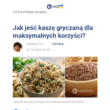
/
LS Food
/
Nigdy nie gotuj...
Jak jeść kaszę gryczaną dla
maksymalnych korzyści?
Svetlana Fus
LS Food
02.10.2024 19:48
Jak jeść kaszę gryczaną dla maksymalnych korzyści?