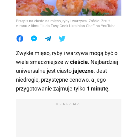
Przepis na ciasto na mięso, ryby i warzywa. Źródło: Zrzut
ekranu z filmu "Luda Easy Cook Ukrainian Chef" na YouTube
Zwykłe mięso, ryby i warzywa mogą być o
wiele smaczniejsze w
cieście
. Najbardziej
uniwersalne jest ciasto
jajeczne
. Jest
niedrogie, przystępne cenowo, a jego
przygotowanie zajmuje tylko
1 minutę
.
REKLAMA