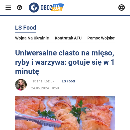
LS Food
Wojna Na Ukrainie
Kontratak AFU
Pomoc Wojskowa Dla U
Uniwersalne ciasto na mięso,
ryby i warzywa: gotuje się w 1
minutę
Tetiana Koziuk
LS Food
24.05.2024 18:50