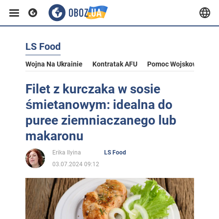
LS Food
Wojna Na Ukrainie
Kontratak AFU
Pomoc Wojskowa Dla U
Filet z kurczaka w sosie
śmietanowym: idealna do
puree ziemniaczanego lub
makaronu
Erika Ilyina
LS Food
03.07.2024 09:12