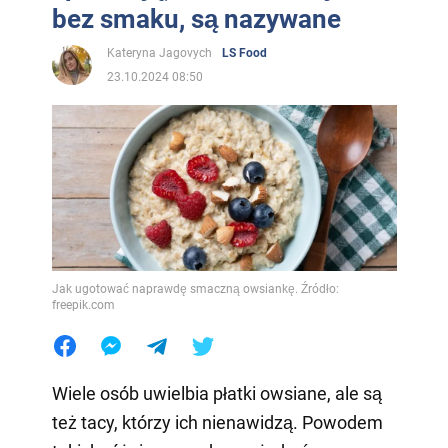
bez smaku, są nazywane
Kateryna Jagovych
LS Food
23.10.2024 08:50
Jak ugotować naprawdę smaczną owsiankę. Źródło:
freepik.com
Wiele osób uwielbia płatki owsiane, ale są
też tacy, którzy ich nienawidzą. Powodem