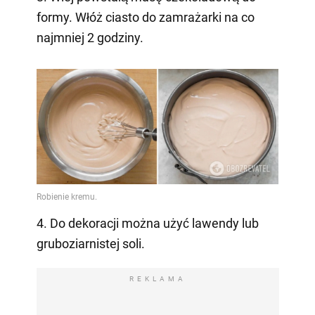
formy. Włóż ciasto do zamrażarki na co
najmniej 2 godziny.
4. Do dekoracji można użyć lawendy lub
gruboziarnistej soli.
REKLAMA