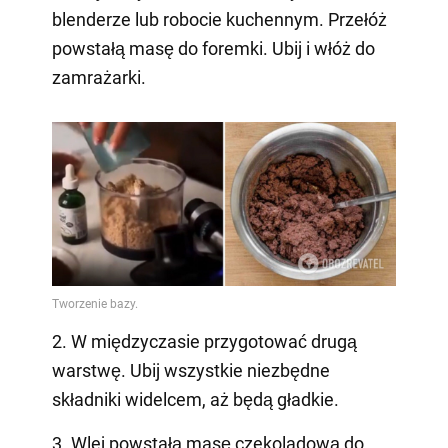
blenderze lub robocie kuchennym. Przełóż
powstałą masę do foremki. Ubij i włóż do
zamrażarki.
2. W międzyczasie przygotować drugą
warstwę. Ubij wszystkie niezbędne
składniki widelcem, aż będą gładkie.
3. Wlej powstałą masę czekoladową do