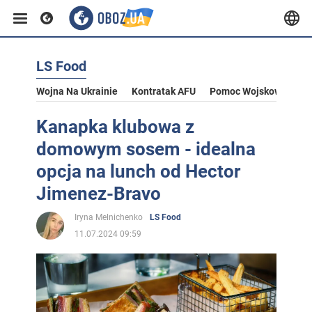
LS Food
Wojna Na Ukrainie
Kontratak AFU
Pomoc Wojskowa Dla U
Kanapka klubowa z
domowym sosem - idealna
opcja na lunch od Hector
Jimenez-Bravo
Iryna Melnichenko
LS Food
11.07.2024 09:59