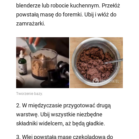
blenderze lub robocie kuchennym. Przełóż
powstałą masę do foremki. Ubij i włóż do
zamrażarki.
2. W międzyczasie przygotować drugą
warstwę. Ubij wszystkie niezbędne
składniki widelcem, aż będą gładkie.
3. Wlej powstałą masę czekoladową do