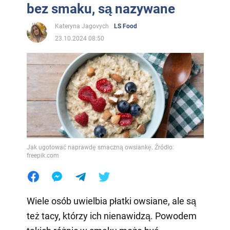
bez smaku, są nazywane
Kateryna Jagovych
LS Food
23.10.2024 08:50
Jak ugotować naprawdę smaczną owsiankę. Źródło:
freepik.com
Wiele osób uwielbia płatki owsiane, ale są
też tacy, którzy ich nienawidzą. Powodem