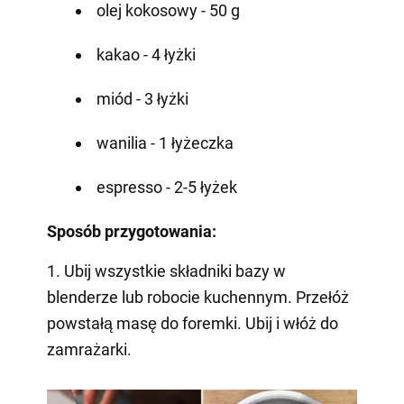
olej kokosowy - 50 g
kakao - 4 łyżki
miód - 3 łyżki
wanilia - 1 łyżeczka
espresso - 2-5 łyżek
Sposób przygotowania:
1. Ubij wszystkie składniki bazy w
blenderze lub robocie kuchennym. Przełóż
powstałą masę do foremki. Ubij i włóż do
zamrażarki.