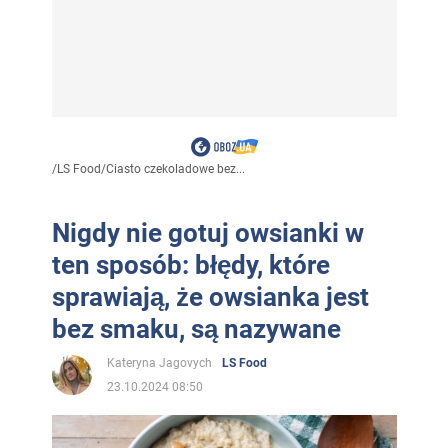
/
LS Food
/
Ciasto czekoladowe bez...
Nigdy nie gotuj owsianki w
ten sposób: błędy, które
sprawiają, że owsianka jest
bez smaku, są nazywane
Kateryna Jagovych
LS Food
23.10.2024 08:50