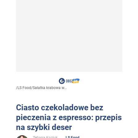
/
LS Food
/
Sałatka krabowa w...
Ciasto czekoladowe bez
pieczenia z espresso: przepis
na szybki deser
Tetiana Koziuk
LS Food