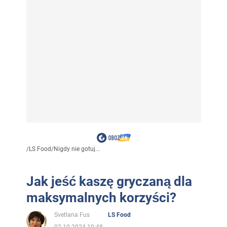
/
LS Food
/
Nigdy nie gotuj...
Jak jeść kaszę gryczaną dla
maksymalnych korzyści?
Svetlana Fus
LS Food
02.10.2024 19:48