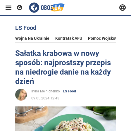
LS Food
Wojna Na Ukrainie
Kontratak AFU
Pomoc Wojskowa Dla U
Sałatka krabowa w nowy
sposób: najprostszy przepis
na niedrogie danie na każdy
dzień
Iryna Melnichenko
LS Food
09.05.2024 12:43