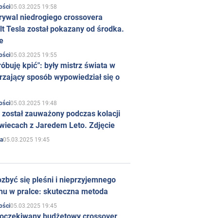
05.03.2025 19:58
ości
rywal niedrogiego crossovera
t Tesla został pokazany od środka.
e
05.03.2025 19:55
ości
róbuję kpić": były mistrz świata w
rzający sposób wypowiedział się o
05.03.2025 19:48
ości
 został zauważony podczas kolacji
wiecach z Jaredem Leto. Zdjęcie
05.03.2025 19:45
a
zbyć się pleśni i nieprzyjemnego
hu w pralce: skuteczna metoda
05.03.2025 19:45
ości
 oczekiwany budżetowy crossover