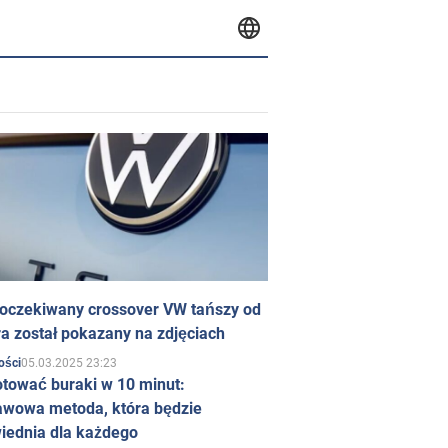
 oczekiwany crossover VW tańszy od
a został pokazany na zdjęciach
05.03.2025 23:23
ości
otować buraki w 10 minut:
awowa metoda, która będzie
iednia dla każdego