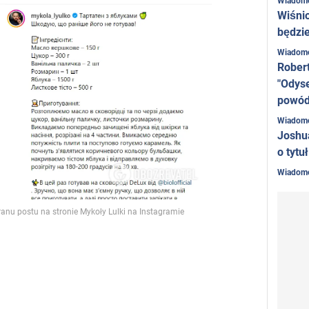
Wiadom
Wiśni
będzie
Wiadom
Rober
"Odyse
powó
Wiadom
Joshu
o tytu
Wiadom