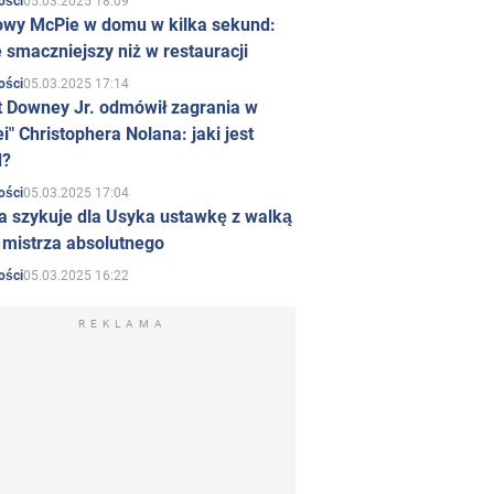
05.03.2025 18:09
ości
owy McPie w domu w kilka sekund:
 smaczniejszy niż w restauracji
05.03.2025 17:14
ości
t Downey Jr. odmówił zagrania w
i" Christophera Nolana: jaki jest
d?
05.03.2025 17:04
ości
a szykuje dla Usyka ustawkę z walką
ł mistrza absolutnego
05.03.2025 16:22
ości
REKLAMA