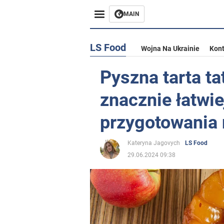
MAIN
LS Food
Wojna Na Ukrainie
Kont
Pyszna tarta ta
znacznie łatwie
przygotowania n
Kateryna Jagovych
LS Food
29.06.2024 09:38