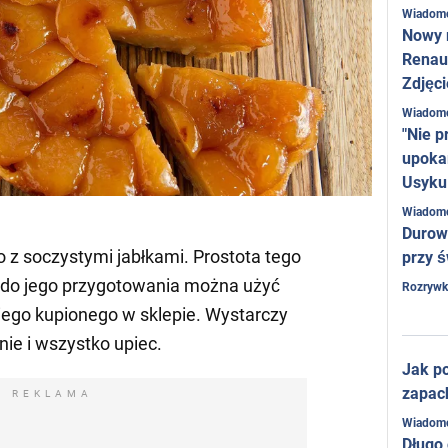
Wiadom
Nowy 
Renaul
Zdjęci
Wiadom
"Nie p
upoka
Usyku
Wiadom
Durow
to z soczystymi jabłkami. Prostota tego
przy ś
e do jego przygotowania można użyć
Rozrywk
iego kupionego w sklepie. Wystarczy
ie i wszystko upiec.
Jak po
zapac
REKLAMA
Wiadom
Długo