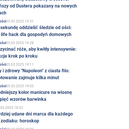
ńszy od Dustera pokazany na nowych
ach
05.03.2025 19:31
ości
sekundę oddzielić śledzie od ości:
y life hack dla gospodyń domowych
05.03.2025 19:28
ości
zycinać róże, aby kwitły intensywnie:
kcje krok po kroku
05.03.2025 19:11
ości
 i zdrowy "Napoleon" z ciasta filo:
towanie zajmuje kilka minut
05.03.2025 19:05
ości
dniejszy kolor manicure na wiosnę
 pięć wzorów barwinka
.03.2025 18:52
rdziej udane dni marca dla każdego
 zodiaku: horoskop