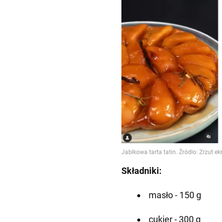
Składniki:
masło - 150 g
cukier - 300 g