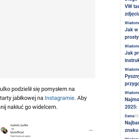
VW ta
zdjęci
Wiadom
Jak w 
prost
Wiadom
Jak pr
instru
Wiadom
Pyszny
przygo
ulko podzielił się pomysłem na
Wiadom
tarty jabłkowej na
Instagramie
. Aby
Najmo
nij nakłuć go widelcem.
2025:
05
Dama
Najba
znaku