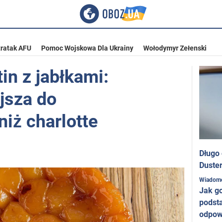
ratak AFU
Pomoc Wojskowa Dla Ukrainy
Wołodymyr Zełenski
tin z jabłkami:
jsza do
iż charlotte
Długo
Duster
Wiadom
Jak g
podst
odpow