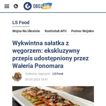
LS Food
Wojna Na Ukrainie
Kontratak AFU
Pomoc Wojskowa Dla U
Wykwintna sałatka z
węgorzem: ekskluzywny
przepis udostępniony przez
Wałeria Ponomara
Kateryna Jagovych
LS Food
09.05.2024 18:41