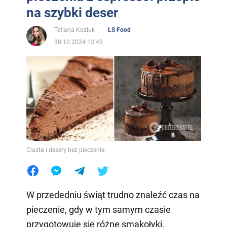
na szybki deser
Tetiana Koziuk
LS Food
30.10.2024 13:45
Ciasta i desery bez pieczenia
W przededniu świąt trudno znaleźć czas na
pieczenie, gdy w tym samym czasie
przygotowuje się różne smakołyki.