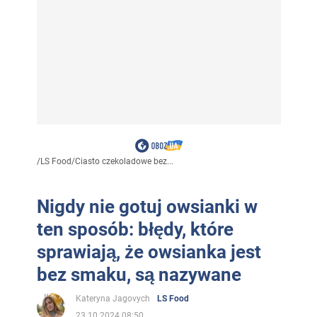
/
LS Food
/
Ciasto czekoladowe bez...
Nigdy nie gotuj owsianki w
ten sposób: błędy, które
sprawiają, że owsianka jest
bez smaku, są nazywane
Kateryna Jagovych
LS Food
23.10.2024 08:50