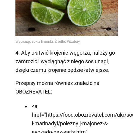
4. Aby ułatwić krojenie węgorza, należy go
zamrozić i wyciągnąć z niego sos unagi,
dzięki czemu krojenie będzie łatwiejsze.
Przepisy można również znaleźć na
OBOZREVATEL:
<a
href="https://food.obozrevatel.com/ukr/so
i-marinadyi/poleznyij-majonez-s-
avokado-bez-yaits.htm"