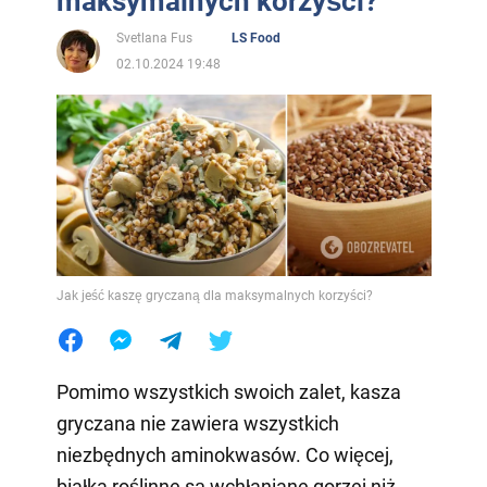
maksymalnych korzyści?
Svetlana Fus
LS Food
02.10.2024 19:48
Jak jeść kaszę gryczaną dla maksymalnych korzyści?
Pomimo wszystkich swoich zalet, kasza
gryczana nie zawiera wszystkich
niezbędnych aminokwasów. Co więcej,
białka roślinne są wchłaniane gorzej niż