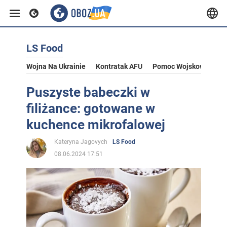
LS Food
Wojna Na Ukrainie
Kontratak AFU
Pomoc Wojskowa Dla U
Puszyste babeczki w
filiżance: gotowane w
kuchence mikrofalowej
Kateryna Jagovych
LS Food
08.06.2024 17:51