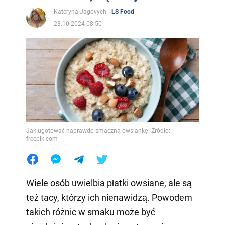
Kateryna Jagovych
LS Food
23.10.2024 08:50
Jak ugotować naprawdę smaczną owsiankę. Źródło:
freepik.com
Wiele osób uwielbia płatki owsiane, ale są
też tacy, którzy ich nienawidzą. Powodem
takich różnic w smaku może być