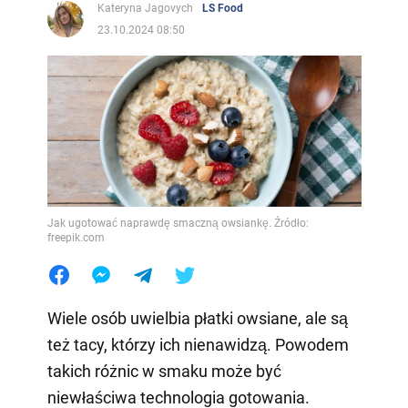
Kateryna Jagovych
LS Food
23.10.2024 08:50
Jak ugotować naprawdę smaczną owsiankę. Źródło:
freepik.com
Wiele osób uwielbia płatki owsiane, ale są
też tacy, którzy ich nienawidzą. Powodem
takich różnic w smaku może być
niewłaściwa technologia gotowania.