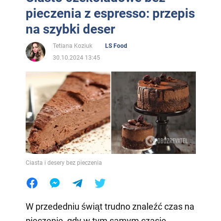
pieczenia z espresso: przepis
na szybki deser
Tetiana Koziuk
LS Food
30.10.2024 13:45
Ciasta i desery bez pieczenia
W przededniu świąt trudno znaleźć czas na
pieczenie, gdy w tym samym czasie