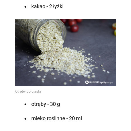
kakao - 2 łyżki
otręby - 30 g
mleko roślinne - 20 ml