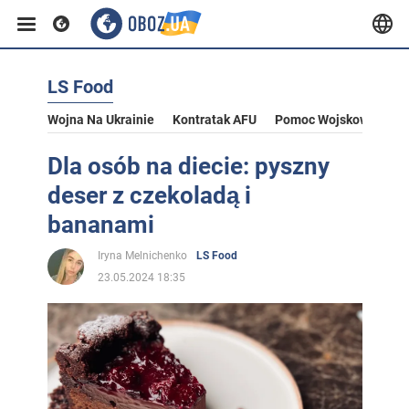
LS Food
Wojna Na Ukrainie
Kontratak AFU
Pomoc Wojskowa Dla U
Dla osób na diecie: pyszny
deser z czekoladą i
bananami
Iryna Melnichenko
LS Food
23.05.2024 18:35