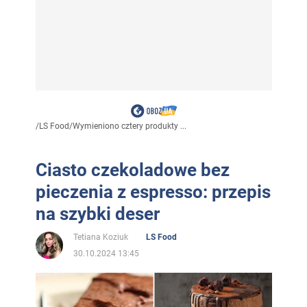
/
LS Food
/
Wymieniono cztery produkty ...
Ciasto czekoladowe bez
pieczenia z espresso: przepis
na szybki deser
Tetiana Koziuk
LS Food
30.10.2024 13:45