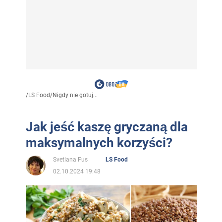
/
LS Food
/
Nigdy nie gotuj...
Jak jeść kaszę gryczaną dla
maksymalnych korzyści?
Svetlana Fus
LS Food
02.10.2024 19:48