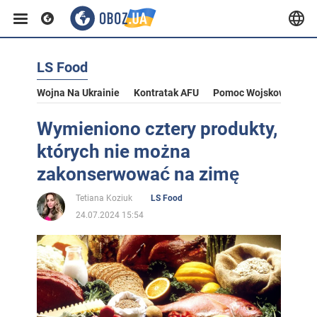
LS Food
Wojna Na Ukrainie
Kontratak AFU
Pomoc Wojskowa Dla U
Wymieniono cztery produkty,
których nie można
zakonserwować na zimę
Tetiana Koziuk
LS Food
24.07.2024 15:54