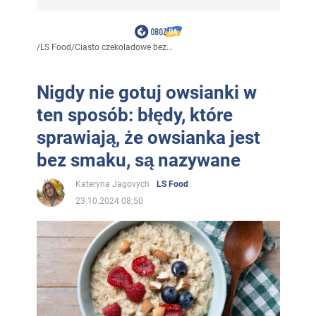
/
LS Food
/
Ciasto czekoladowe bez...
Nigdy nie gotuj owsianki w
ten sposób: błędy, które
sprawiają, że owsianka jest
bez smaku, są nazywane
Kateryna Jagovych
LS Food
23.10.2024 08:50