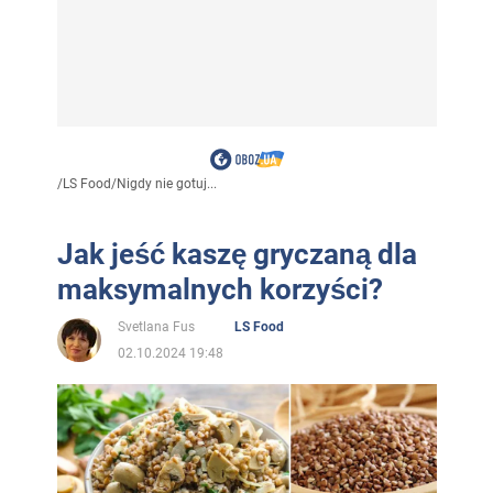
/
LS Food
/
Nigdy nie gotuj...
Jak jeść kaszę gryczaną dla
maksymalnych korzyści?
Svetlana Fus
LS Food
02.10.2024 19:48