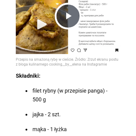
Play
Video
Składniki:
filet rybny (w przepisie panga) -
500 g
jajka - 2 szt.
mąka - 1 łyżka