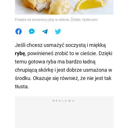
Przepis na smażoną rybę w cieście. Źródło: taste.com
Jeśli chcesz usmażyć soczystą i miękką
rybę
, powinieneś zrobić to w cieście. Dzięki
temu gotowa ryba ma bardzo ładną
chrupiącą skórkę i jest dobrze usmażona w
środku. Okazuje się również, że nie jest tak
tłusta.
REKLAMA