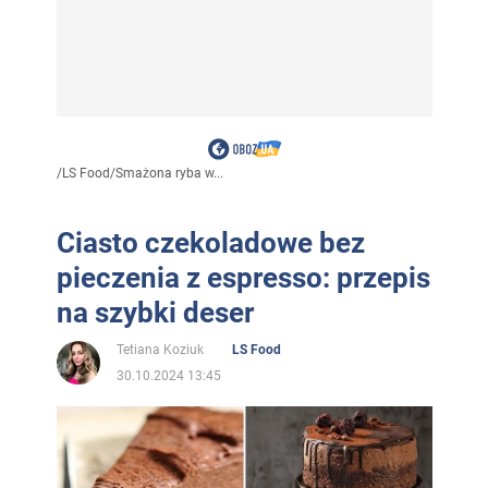
/
LS Food
/
Smażona ryba w...
Ciasto czekoladowe bez
pieczenia z espresso: przepis
na szybki deser
Tetiana Koziuk
LS Food
30.10.2024 13:45