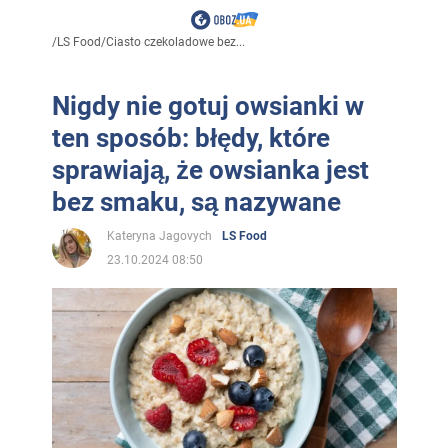
/
LS Food
/
Ciasto czekoladowe bez...
Nigdy nie gotuj owsianki w
ten sposób: błędy, które
sprawiają, że owsianka jest
bez smaku, są nazywane
Kateryna Jagovych
LS Food
23.10.2024 08:50