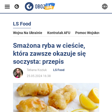
LS Food
Wojna Na Ukrainie
Kontratak AFU
Pomoc Wojskowa Dla U
Smażona ryba w cieście,
która zawsze okazuje się
soczysta: przepis
Tetiana Koziuk
LS Food
25.05.2024 16:38