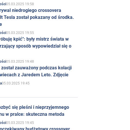
05.03.2025 19:58
ości
rywal niedrogiego crossovera
t Tesla został pokazany od środka.
e
05.03.2025 19:55
ości
róbuję kpić": były mistrz świata w
rzający sposób wypowiedział się o
05.03.2025 19:48
ości
 został zauważony podczas kolacji
wiecach z Jaredem Leto. Zdjęcie
05.03.2025 19:45
a
zbyć się pleśni i nieprzyjemnego
hu w pralce: skuteczna metoda
05.03.2025 19:45
ości
 oczekiwany budżetowy crossover