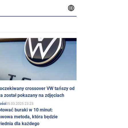
 oczekiwany crossover VW tańszy od
a został pokazany na zdjęciach
05.03.2025 23:23
ości
otować buraki w 10 minut:
awowa metoda, która będzie
iednia dla każdego