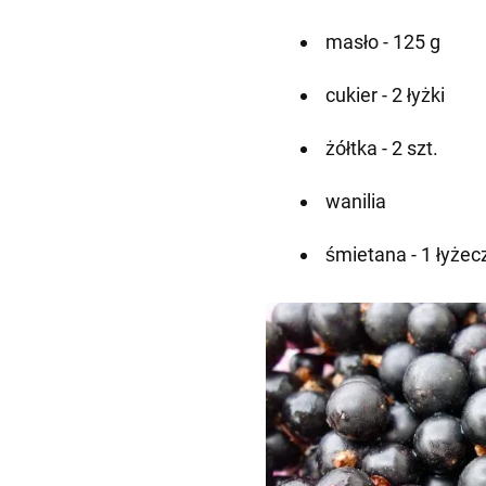
masło - 125 g
cukier - 2 łyżki
żółtka - 2 szt.
wanilia
śmietana - 1 łyżec