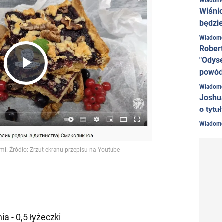
Wiadom
Wiśni
będzie
Wiadom
Rober
"Odyse
powó
Play
Wiadom
Joshu
o tytu
Video
Wiadom
a - 0,5 łyżeczki