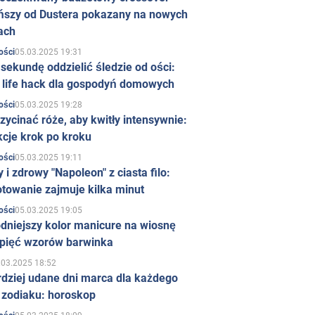
ńszy od Dustera pokazany na nowych
ach
05.03.2025 19:31
ości
sekundę oddzielić śledzie od ości:
y life hack dla gospodyń domowych
05.03.2025 19:28
ości
zycinać róże, aby kwitły intensywnie:
kcje krok po kroku
05.03.2025 19:11
ości
 i zdrowy "Napoleon" z ciasta filo:
towanie zajmuje kilka minut
05.03.2025 19:05
ości
dniejszy kolor manicure na wiosnę
 pięć wzorów barwinka
.03.2025 18:52
rdziej udane dni marca dla każdego
 zodiaku: horoskop