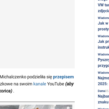
VW ta
zdjęci
Wiadom
Jak w 
prost
Wiadom
Jak pr
instru
Wiadom
Pyszny
przygo
Wiadom
Michalczenko podzieliła się
przepisem
Najmo
eczkowe na swoim
kanale
YouTube
(aby
2025:
 końca)
.
05
Dama
Najba
znaku