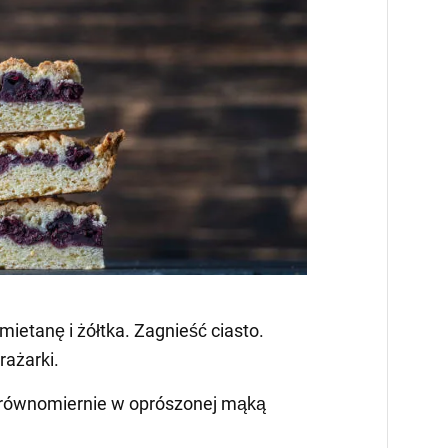
śmietanę i żółtka. Zagnieść ciasto.
rażarki.
ć równomiernie w oprószonej mąką