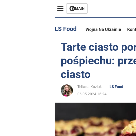
MAIN
LS Food
Wojna Na Ukrainie
Kont
Tarte ciasto p
pośpiechu: prz
ciasto
Tetiana Koziuk
LS Food
06.05.2024 16:24