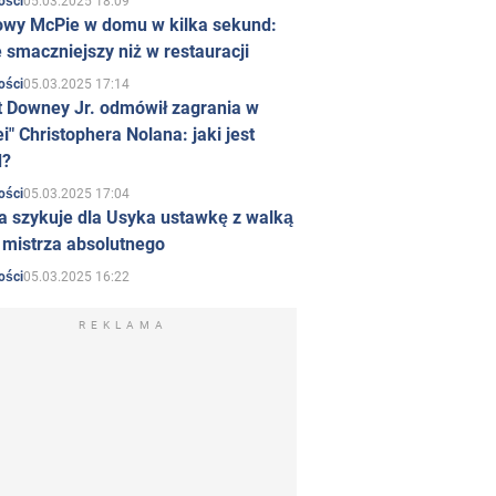
05.03.2025 18:09
ości
owy McPie w domu w kilka sekund:
 smaczniejszy niż w restauracji
05.03.2025 17:14
ości
t Downey Jr. odmówił zagrania w
i" Christophera Nolana: jaki jest
d?
05.03.2025 17:04
ości
a szykuje dla Usyka ustawkę z walką
ł mistrza absolutnego
05.03.2025 16:22
ości
REKLAMA