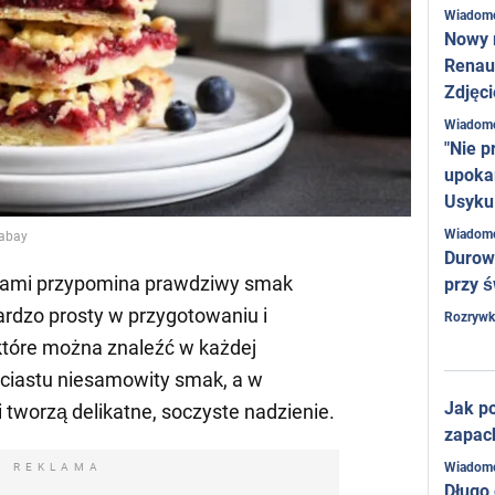
Wiadom
Nowy 
Renaul
Zdjęci
Wiadom
"Nie p
upoka
Usyku
Wiadom
xabay
Durow
zkami przypomina prawdziwy smak
przy ś
bardzo prosty w przygotowaniu i
Rozrywk
które można znaleźć w każdej
 ciastu niesamowity smak, a w
Jak po
 tworzą delikatne, soczyste nadzienie.
zapac
Wiadom
REKLAMA
Długo