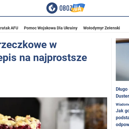
ratak AFU
Pomoc Wojskowa Dla Ukrainy
Wołodymyr Zełenski
orzeczkowe w
epis na najprostsze
Długo
Duster
Wiadom
Jak g
podst
odpow