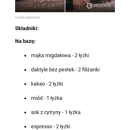
Składniki:
Na bazę:
mąka migdałowa - 2 łyżki
daktyle bez pestek - 2 filiżanki
kakao - 2 łyżki
miód - 1 łyżka
sok z cytryny - 1 łyżka
espresso - 2 łyżki