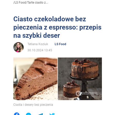
/
LS Food
/
Tarte ciasto z...
Ciasto czekoladowe bez
pieczenia z espresso: przepis
na szybki deser
Tetiana Koziuk
LS Food
30.10.2024 13:45
Ciasta i desery bez pieczenia