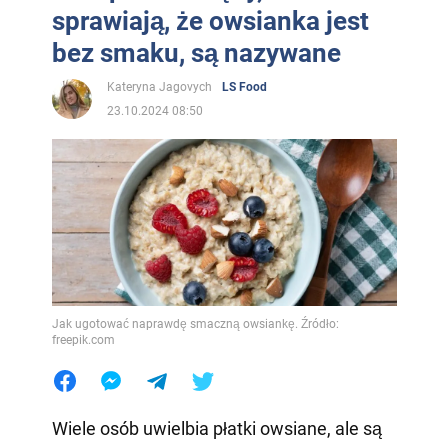
sprawiają, że owsianka jest
bez smaku, są nazywane
Kateryna Jagovych
LS Food
23.10.2024 08:50
Jak ugotować naprawdę smaczną owsiankę. Źródło:
freepik.com
Wiele osób uwielbia płatki owsiane, ale są