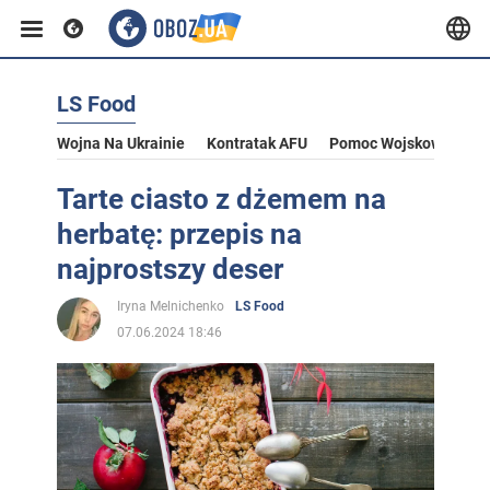
LS Food
Wojna Na Ukrainie
Kontratak AFU
Pomoc Wojskowa Dla U
Tarte ciasto z dżemem na
herbatę: przepis na
najprostszy deser
Iryna Melnichenko
LS Food
07.06.2024 18:46