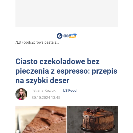
/
LS Food
/
Zdrowa pasta z...
Ciasto czekoladowe bez
pieczenia z espresso: przepis
na szybki deser
Tetiana Koziuk
LS Food
30.10.2024 13:45