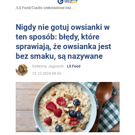
/
LS Food
/
Ciasto czekoladowe bez...
Nigdy nie gotuj owsianki w
ten sposób: błędy, które
sprawiają, że owsianka jest
bez smaku, są nazywane
Kateryna Jagovych
LS Food
23.10.2024 08:50