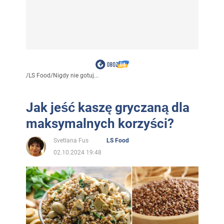
/
LS Food
/
Nigdy nie gotuj...
Jak jeść kaszę gryczaną dla
maksymalnych korzyści?
Svetlana Fus
LS Food
02.10.2024 19:48