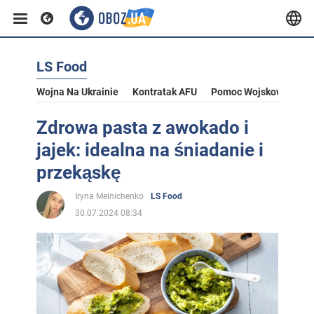
LS Food
Wojna Na Ukrainie
Kontratak AFU
Pomoc Wojskowa Dla U
Zdrowa pasta z awokado i
jajek: idealna na śniadanie i
przekąskę
Iryna Melnichenko
LS Food
30.07.2024 08:34