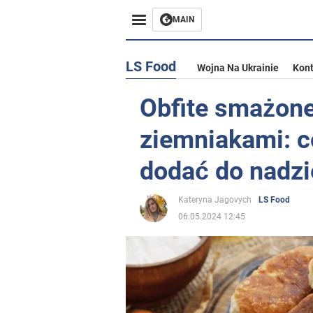
MAIN
LS Food
Wojna Na Ukrainie
Kont
Obfite smażone
ziemniakami: c
dodać do nadzi
Kateryna Jagovych
LS Food
06.05.2024 12:45