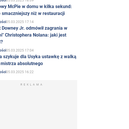
05.03.2025 18:09
ości
owy McPie w domu w kilka sekund:
 smaczniejszy niż w restauracji
05.03.2025 17:14
ości
t Downey Jr. odmówił zagrania w
i" Christophera Nolana: jaki jest
d?
05.03.2025 17:04
ości
a szykuje dla Usyka ustawkę z walką
ł mistrza absolutnego
05.03.2025 16:22
ości
REKLAMA