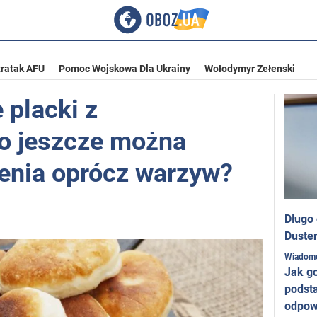
ratak AFU
Pomoc Wojskowa Dla Ukrainy
Wołodymyr Zełenski
 placki z
o jeszcze można
enia oprócz warzyw?
Długo
Duster
Wiadom
Jak g
podst
odpow