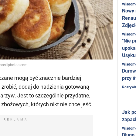
Wiadom
Nowy 
Renaul
Zdjęci
Wiadom
"Nie p
upoka
Usyku
Wiadom
epositphotos.com
Durow
czane mogą być znacznie bardziej
przy ś
o zrobić, dodaj do nadzienia gotowaną
Rozrywk
arzyw. Jest to szczególnie przydatne,
w zbożowych, których nikt nie chce jeść.
Jak po
zapac
REKLAMA
Wiadom
Długo