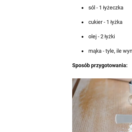
sól - 1 łyżeczka
cukier - 1 łyżka
olej - 2 łyżki
mąka - tyle, ile w
Sposób przygotowania: