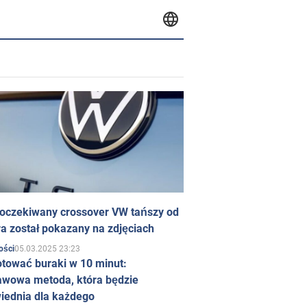
 oczekiwany crossover VW tańszy od
a został pokazany na zdjęciach
05.03.2025 23:23
ości
otować buraki w 10 minut:
awowa metoda, która będzie
iednia dla każdego