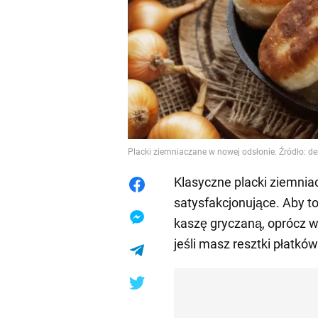
Placki ziemniaczane w nowej odsłonie. Źródło: d
Klasyczne placki ziemnia
satysfakcjonujące. Aby t
kaszę gryczaną, oprócz w
jeśli masz resztki płatkó