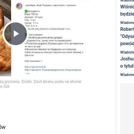
Wiadom
Wiśni
będzie
Wiadom
Rober
"Odyse
Play
powó
Wiadom
Joshu
Video
o tytu
Wiadom
mów