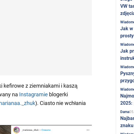
VW ta
zdjęci
Wiadom
Jak w 
prost
Wiadom
Jak pr
instru
Wiadom
Pyszny
przygo
 kefirowe z ziemniakami i kaszą
Wiadom
owany na
Instagramie
blogerki
Najmo
marianaa._zhuk
). Ciasto nie wchłania
2025:
05
Dama
Najba
znaku