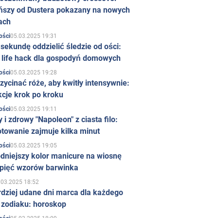
ńszy od Dustera pokazany na nowych
ach
05.03.2025 19:31
ości
sekundę oddzielić śledzie od ości:
y life hack dla gospodyń domowych
05.03.2025 19:28
ości
zycinać róże, aby kwitły intensywnie:
kcje krok po kroku
05.03.2025 19:11
ości
 i zdrowy "Napoleon" z ciasta filo:
towanie zajmuje kilka minut
05.03.2025 19:05
ości
dniejszy kolor manicure na wiosnę
 pięć wzorów barwinka
.03.2025 18:52
rdziej udane dni marca dla każdego
 zodiaku: horoskop