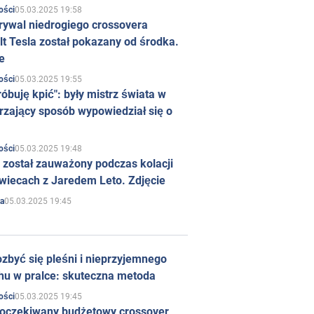
05.03.2025 19:58
ości
rywal niedrogiego crossovera
t Tesla został pokazany od środka.
e
05.03.2025 19:55
ości
róbuję kpić": były mistrz świata w
rzający sposób wypowiedział się o
05.03.2025 19:48
ości
 został zauważony podczas kolacji
wiecach z Jaredem Leto. Zdjęcie
05.03.2025 19:45
a
zbyć się pleśni i nieprzyjemnego
hu w pralce: skuteczna metoda
05.03.2025 19:45
ości
 oczekiwany budżetowy crossover