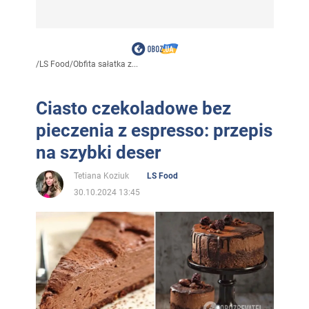
/
LS Food
/
Obfita sałatka z...
Ciasto czekoladowe bez
pieczenia z espresso: przepis
na szybki deser
Tetiana Koziuk
LS Food
30.10.2024 13:45