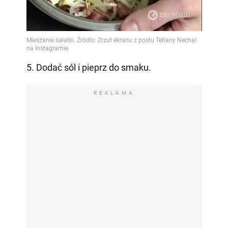
5. Dodać sól i pieprz do smaku.
REKLAMA