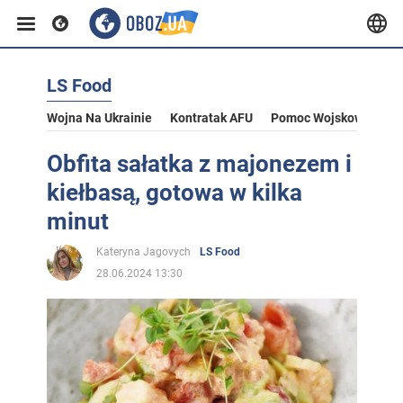
LS Food
Wojna Na Ukrainie
Kontratak AFU
Pomoc Wojskowa Dla U
Obfita sałatka z majonezem i
kiełbasą, gotowa w kilka
minut
Kateryna Jagovych
LS Food
28.06.2024 13:30