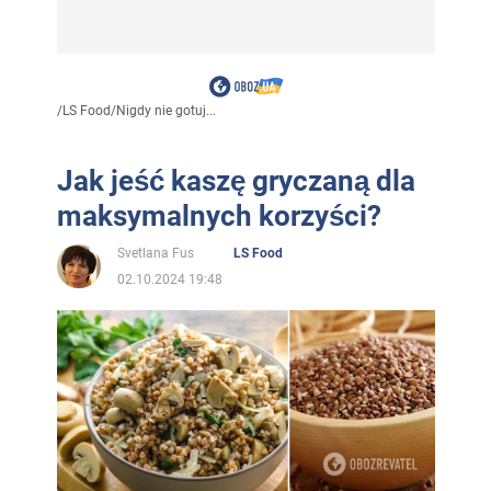
/
LS Food
/
Nigdy nie gotuj...
Jak jeść kaszę gryczaną dla
maksymalnych korzyści?
Svetlana Fus
LS Food
02.10.2024 19:48