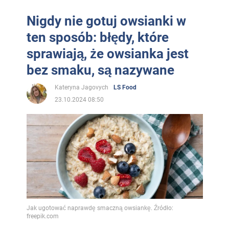
Nigdy nie gotuj owsianki w
ten sposób: błędy, które
sprawiają, że owsianka jest
bez smaku, są nazywane
Kateryna Jagovych
LS Food
23.10.2024 08:50
Jak ugotować naprawdę smaczną owsiankę. Źródło:
freepik.com