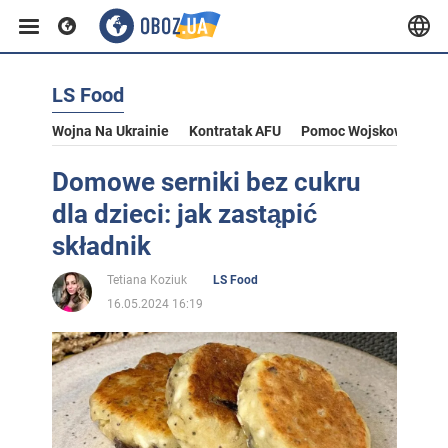
LS Food
Wojna Na Ukrainie
Kontratak AFU
Pomoc Wojskowa Dla U
Domowe serniki bez cukru
dla dzieci: jak zastąpić
składnik
Tetiana Koziuk
LS Food
16.05.2024 16:19