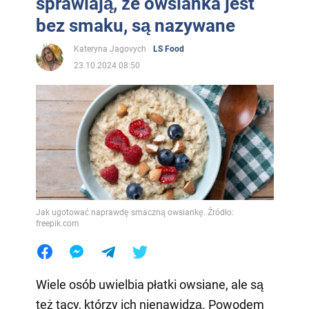
sprawiają, że owsianka jest
bez smaku, są nazywane
Kateryna Jagovych
LS Food
23.10.2024 08:50
Jak ugotować naprawdę smaczną owsiankę. Źródło:
freepik.com
Wiele osób uwielbia płatki owsiane, ale są
też tacy, którzy ich nienawidzą. Powodem