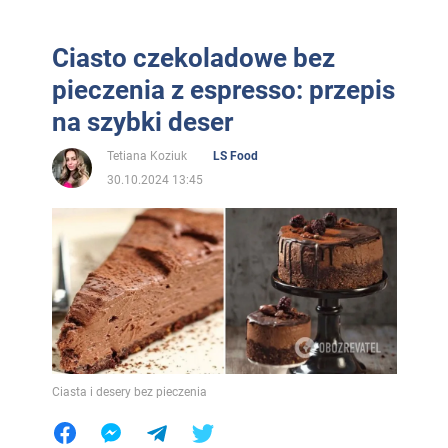
Ciasto czekoladowe bez
pieczenia z espresso: przepis
na szybki deser
Tetiana Koziuk
LS Food
30.10.2024 13:45
Ciasta i desery bez pieczenia