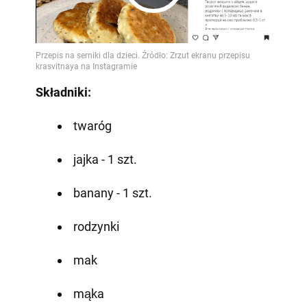
Play
Video
Składniki:
twaróg
jajka - 1 szt.
banany - 1 szt.
rodzynki
mak
mąka