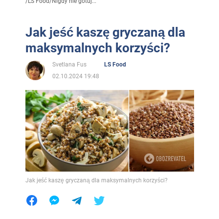
/
LS Food
/
Nigdy nie gotuj...
Jak jeść kaszę gryczaną dla
maksymalnych korzyści?
Svetlana Fus
LS Food
02.10.2024 19:48
Jak jeść kaszę gryczaną dla maksymalnych korzyści?