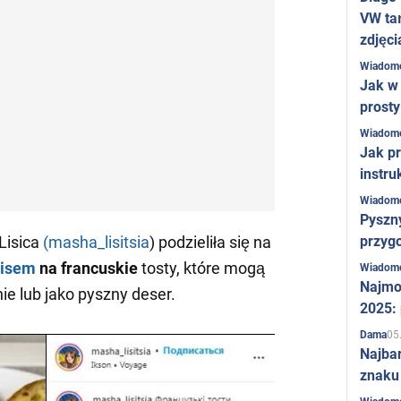
VW ta
zdjęci
Wiadom
Jak w 
prost
Wiadom
Jak pr
instru
Wiadom
Pyszny
przygo
Lisica
(masha_lisitsia
) podzieliła się na
pisem
na
francuskie
tosty, które mogą
Wiadom
Najmo
e lub jako pyszny deser.
2025:
05
Dama
Najba
znaku