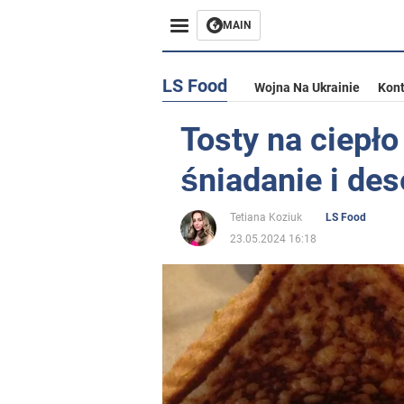
MAIN
LS Food
Wojna Na Ukrainie
Kont
Tosty na ciepło
śniadanie i de
Tetiana Koziuk
LS Food
23.05.2024 16:18