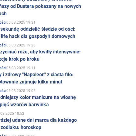
ńszy od Dustera pokazany na nowych
ach
05.03.2025 19:31
ości
sekundę oddzielić śledzie od ości:
y life hack dla gospodyń domowych
05.03.2025 19:28
ości
zycinać róże, aby kwitły intensywnie:
kcje krok po kroku
05.03.2025 19:11
ości
 i zdrowy "Napoleon" z ciasta filo:
towanie zajmuje kilka minut
05.03.2025 19:05
ości
dniejszy kolor manicure na wiosnę
 pięć wzorów barwinka
.03.2025 18:52
rdziej udane dni marca dla każdego
 zodiaku: horoskop