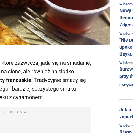
Wiadom
Nowy 
Renaul
Zdjęci
Wiadom
"Nie p
upoka
Usyku
, które zazwyczaj jada się na śniadanie,
Wiadom
Durow
na słono, ale również na słodko.
przy ś
sty francuskie
. Tradycyjnie smaży się
Rozrywk
szego i bardziej soczystego smaku
leku z cynamonem.
Jak po
REKLAMA
zapac
Wiadom
Długo