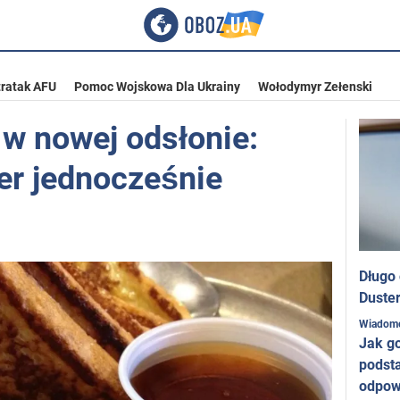
ratak AFU
Pomoc Wojskowa Dla Ukrainy
Wołodymyr Zełenski
 w nowej odsłonie:
ser jednocześnie
Długo
Duster
Wiadom
Jak g
podst
odpow