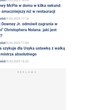
05.03.2025 18:09
ości
owy McPie w domu w kilka sekund:
 smaczniejszy niż w restauracji
05.03.2025 17:14
ości
t Downey Jr. odmówił zagrania w
i" Christophera Nolana: jaki jest
d?
05.03.2025 17:04
ości
a szykuje dla Usyka ustawkę z walką
ł mistrza absolutnego
05.03.2025 16:22
ości
REKLAMA