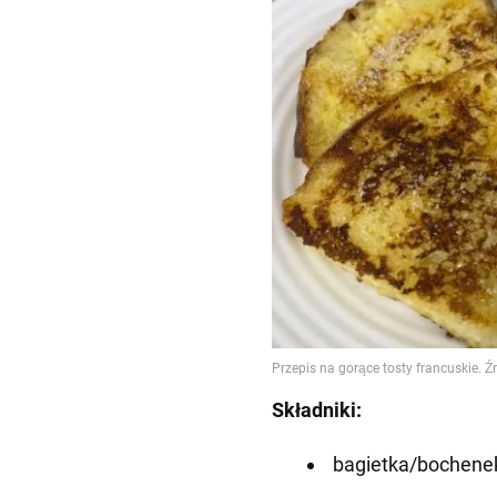
Składniki:
bagietka/bochenek/