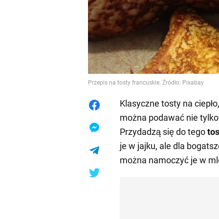
Przepis na tosty francuskie. Źródło: Pixabay
Klasyczne tosty na ciepło
można podawać nie tylko 
Przydadzą się do tego
to
je w jajku, ale dla bogat
można namoczyć je w m