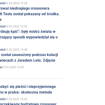
05.03.2025 19:58
ości
rywal niedrogiego crossovera
t Tesla został pokazany od środka.
e
05.03.2025 19:55
ości
róbuję kpić": były mistrz świata w
rzający sposób wypowiedział się o
05.03.2025 19:48
ości
 został zauważony podczas kolacji
wiecach z Jaredem Leto. Zdjęcie
05.03.2025 19:45
a
zbyć się pleśni i nieprzyjemnego
hu w pralce: skuteczna metoda
05.03.2025 19:45
ości
 oczekiwany budżetowy crossover