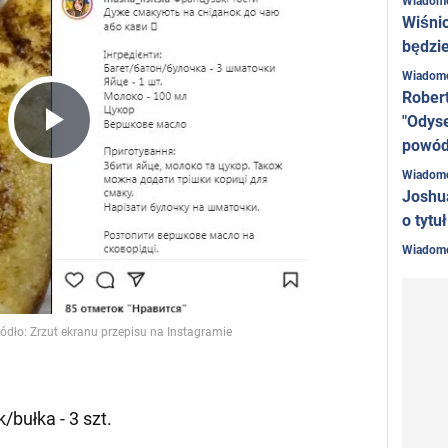
Wiadom
Wiśni
będzie
Wiadom
Rober
"Odyse
Play
powó
Wiadom
Joshu
o tytu
Video
Wiadom
bułka - 3 szt.