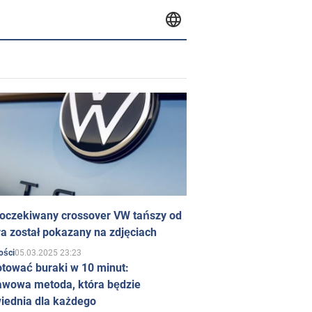
 oczekiwany crossover VW tańszy od
a został pokazany na zdjęciach
05.03.2025 23:23
ości
otować buraki w 10 minut:
awowa metoda, która będzie
iednia dla każdego