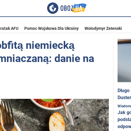
ratak AFU
Pomoc Wojskowa Dla Ukrainy
Wołodymyr Zełenski
bfitą niemiecką
mniaczaną: danie na
Długo
Duster
Wiadom
Jak g
podst
odpow