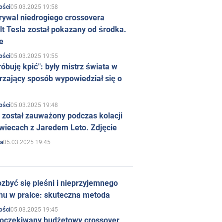
05.03.2025 19:58
ości
rywal niedrogiego crossovera
t Tesla został pokazany od środka.
e
05.03.2025 19:55
ości
róbuję kpić": były mistrz świata w
rzający sposób wypowiedział się o
05.03.2025 19:48
ości
 został zauważony podczas kolacji
wiecach z Jaredem Leto. Zdjęcie
05.03.2025 19:45
a
zbyć się pleśni i nieprzyjemnego
hu w pralce: skuteczna metoda
05.03.2025 19:45
ości
 oczekiwany budżetowy crossover