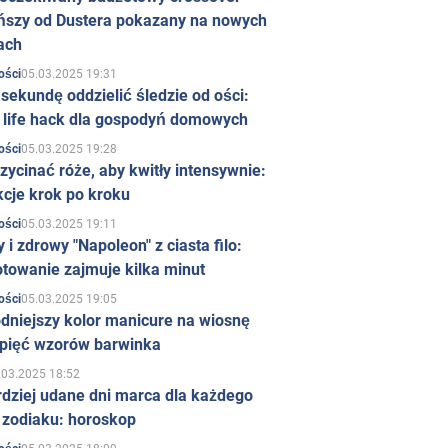
ńszy od Dustera pokazany na nowych
ach
05.03.2025 19:31
ości
sekundę oddzielić śledzie od ości:
y life hack dla gospodyń domowych
05.03.2025 19:28
ości
zycinać róże, aby kwitły intensywnie:
kcje krok po kroku
05.03.2025 19:11
ości
 i zdrowy "Napoleon" z ciasta filo:
towanie zajmuje kilka minut
05.03.2025 19:05
ości
dniejszy kolor manicure na wiosnę
 pięć wzorów barwinka
.03.2025 18:52
rdziej udane dni marca dla każdego
 zodiaku: horoskop