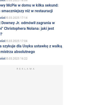
05.03.2025 18:09
ości
owy McPie w domu w kilka sekund:
 smaczniejszy niż w restauracji
05.03.2025 17:14
ości
t Downey Jr. odmówił zagrania w
i" Christophera Nolana: jaki jest
d?
05.03.2025 17:04
ości
a szykuje dla Usyka ustawkę z walką
ł mistrza absolutnego
05.03.2025 16:22
ości
REKLAMA