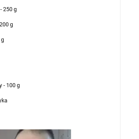
- 250 g
 200 g
 g
 - 100 g
yka