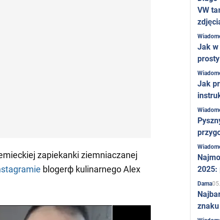
VW ta
zdjęci
Wiadom
Jak w 
prost
Wiadom
Jak pr
instru
Wiadom
Pyszny
przygo
Wiadom
emieckiej zapiekanki ziemniaczanej
Najmo
nstagramie
blogerф kulinarnego Alex
2025:
05
Dama
Najba
znaku