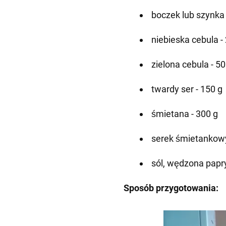
boczek lub szynka 
niebieska cebula -
zielona cebula - 50
twardy ser - 150 g
śmietana - 300 g
serek śmietankowy
sól, wędzona papr
Sposób przygotowania: