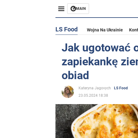
MAIN
LS Food
Wojna Na Ukrainie
Kont
Jak ugotować o
zapiekankę zie
obiad
Kateryna Jagovych
LS Food
23.05.2024 18:38