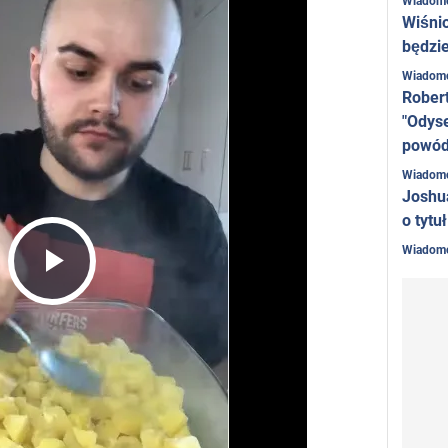
Wiadom
Wiśni
będzie
Wiadom
Rober
"Odyse
powó
Wiadom
Joshu
o tytu
Wiadom
Play
Video