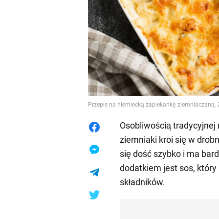
Przepis na niemiecką zapiekankę ziemniaczaną. Ź
Osobliwością tradycyjnej n
ziemniaki kroi się w dro
się dość szybko i ma bar
dodatkiem jest sos, który
składników.