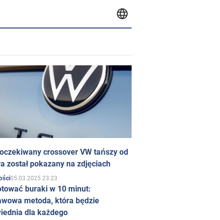
 oczekiwany crossover VW tańszy od
a został pokazany na zdjęciach
05.03.2025 23:23
ości
otować buraki w 10 minut:
awowa metoda, która będzie
iednia dla każdego