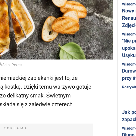
Wiadom
Nowy 
Renaul
Zdjęci
Wiadom
"Nie p
upoka
Usyku
Wiadom
ródło: Pexels
Durow
iemieckiej zapiekanki jest to, że
przy ś
bną kostkę. Dzięki temu warzywo gotuje
Rozrywk
dzo delikatny smak. Świetnym
 składa się z zaledwie czterech
Jak po
zapac
Wiadom
REKLAMA
Długo