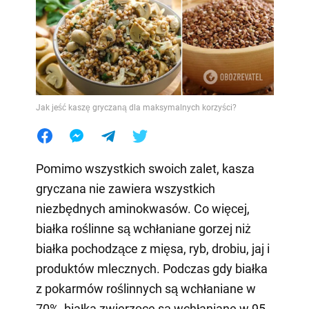
Jak jeść kaszę gryczaną dla maksymalnych korzyści?
Pomimo wszystkich swoich zalet, kasza
gryczana nie zawiera wszystkich
niezbędnych aminokwasów. Co więcej,
białka roślinne są wchłaniane gorzej niż
białka pochodzące z mięsa, ryb, drobiu, jaj i
produktów mlecznych. Podczas gdy białka
z pokarmów roślinnych są wchłaniane w
70%, białka zwierzęce są wchłaniane w 95-