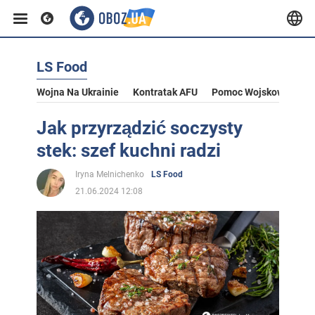
LS Food
Wojna Na Ukrainie
Kontratak AFU
Pomoc Wojskowa Dla U
Jak przyrządzić soczysty
stek: szef kuchni radzi
Iryna Melnichenko
LS Food
21.06.2024 12:08