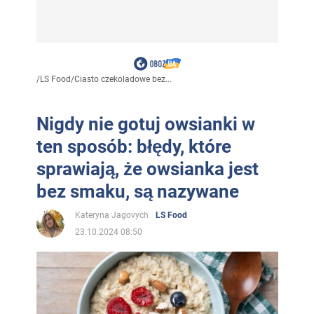
/
LS Food
/
Ciasto czekoladowe bez...
Nigdy nie gotuj owsianki w
ten sposób: błędy, które
sprawiają, że owsianka jest
bez smaku, są nazywane
Kateryna Jagovych
LS Food
23.10.2024 08:50