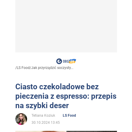
/
LS Food
/
Jak przyrządzić soczysty...
Ciasto czekoladowe bez
pieczenia z espresso: przepis
na szybki deser
Tetiana Koziuk
LS Food
30.10.2024 13:45