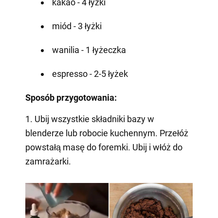
kakao - 4 łyżki
miód - 3 łyżki
wanilia - 1 łyżeczka
espresso - 2-5 łyżek
Sposób przygotowania:
1. Ubij wszystkie składniki bazy w
blenderze lub robocie kuchennym. Przełóż
powstałą masę do foremki. Ubij i włóż do
zamrażarki.