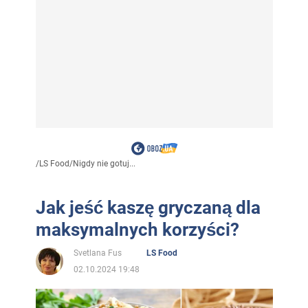
/
LS Food
/
Nigdy nie gotuj...
Jak jeść kaszę gryczaną dla
maksymalnych korzyści?
Svetlana Fus
LS Food
02.10.2024 19:48