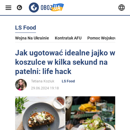
LS Food
Wojna Na Ukrainie
Kontratak AFU
Pomoc Wojskowa Dla U
Jak ugotować idealne jajko w
koszulce w kilka sekund na
patelni: life hack
Tetiana Koziuk
LS Food
29.06.2024 19:18