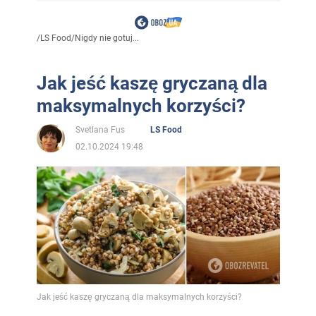
/
LS Food
/
Nigdy nie gotuj...
Jak jeść kaszę gryczaną dla
maksymalnych korzyści?
Svetlana Fus
LS Food
02.10.2024 19:48
Jak jeść kaszę gryczaną dla maksymalnych korzyści?