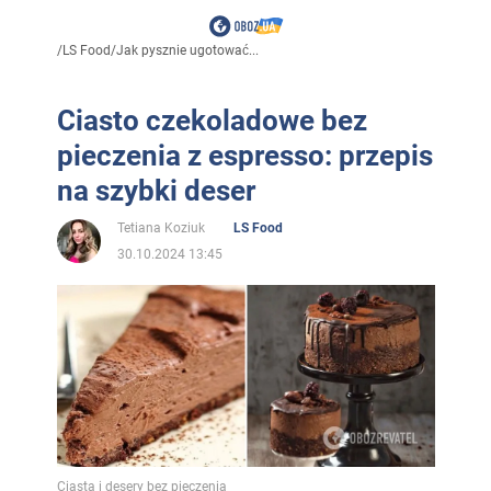
/
LS Food
/
Jak pysznie ugotować...
Ciasto czekoladowe bez
pieczenia z espresso: przepis
na szybki deser
Tetiana Koziuk
LS Food
30.10.2024 13:45
Ciasta i desery bez pieczenia