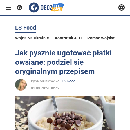
LS Food
Wojna Na Ukrainie
Kontratak AFU
Pomoc Wojskowa Dla U
Jak pysznie ugotować płatki
owsiane: podziel się
oryginalnym przepisem
Iryna Melnichenko
LS Food
02.09.2024 08:26