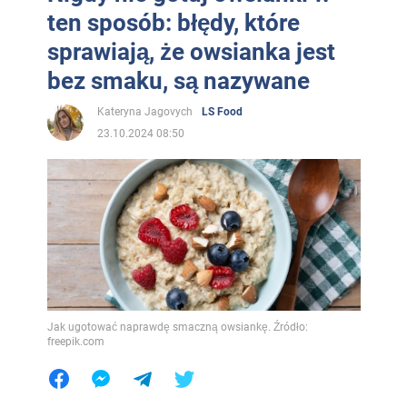
ten sposób: błędy, które
sprawiają, że owsianka jest
bez smaku, są nazywane
Kateryna Jagovych
LS Food
23.10.2024 08:50
Jak ugotować naprawdę smaczną owsiankę. Źródło:
freepik.com